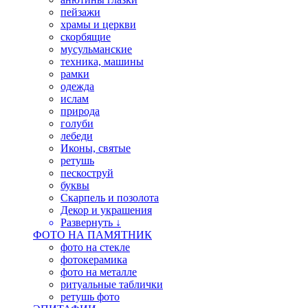
пейзажи
храмы и церкви
скорбящие
мусульманские
техника, машины
рамки
одежда
ислам
природа
голуби
лебеди
Иконы, святые
ретушь
пескоструй
буквы
Скарпель и позолота
Декор и украшения
Развернуть ↓
ФОТО НА ПАМЯТНИК
фото на стекле
фотокерамика
фото на металле
ритуальные таблички
ретушь фото