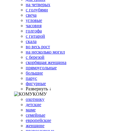
на четверых
с голубями
свеча
угловые
часовня
голгофа
с гитарой
скала
во весь рост
на несколько могил
с березой
скорбящая женщина
прямоугольные
большие
парус
фигурные
Развернуть ↓
КОМУ
охотнику
детские
маме
семейные
европейские
женщине
православные