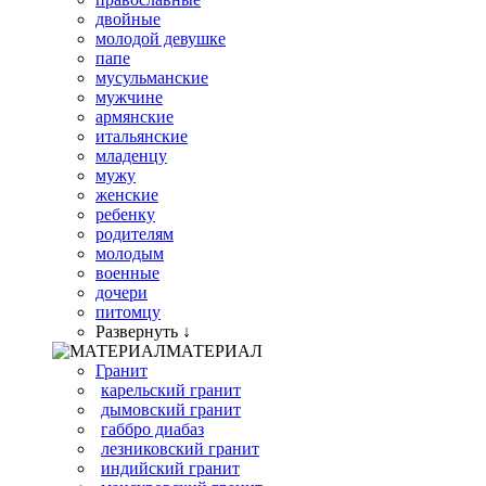
двойные
молодой девушке
папе
мусульманские
мужчине
армянские
итальянские
младенцу
мужу
женские
ребенку
родителям
молодым
военные
дочери
питомцу
Развернуть ↓
МАТЕРИАЛ
Гранит
карельский гранит
дымовский гранит
габбро диабаз
лезниковский гранит
индийский гранит