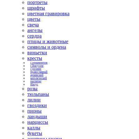
портреты
шрифты
цветная гравировка
цветы
свеча
ангелы
сердца
птицы и животные
символы и ордена
виньетки
кресты
с орнаментом
с Иисусом
с розами
православный
армянский
католический
распятие
Иисус
розы
тюльпаны
лилии
гвоздики
пионы
ландыши
нарциссы
каллы
букеты
анютины глазки