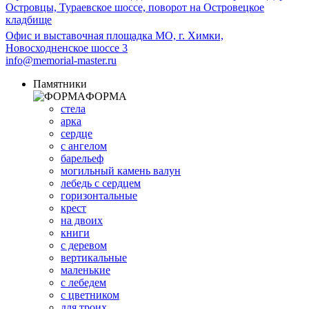
Островцы, Тураевское шоссе, поворот на Островецкое
кладбище
Офис и выставочная площадка МО, г. Химки,
Новосходненское шоссе 3
info@memorial-master.ru
Памятники
ФОРМА
стела
арка
сердце
с ангелом
барельеф
могильный камень валун
лебедь с сердцем
горизонтальные
крест
на двоих
книги
с деревом
вертикальные
маленькие
с лебедем
с цветником
для троих