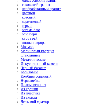
мансуровский гранит
токовский гранит
необработанный гранит
цветной
красный
коричневый
серый
багама блю
блю перл
куру грей
индиан аврора
Мрамор
Малиновый кварцит
Стеклянные
Металлические
Искусственный камень
Черный базальт
Бронзовые
Комбинированный
Нержавейка
Полимергранит
Из крошки
Из пластика
Из акрила
Литьевой мрамор