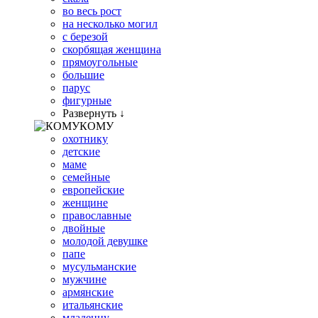
во весь рост
на несколько могил
с березой
скорбящая женщина
прямоугольные
большие
парус
фигурные
Развернуть ↓
КОМУ
охотнику
детские
маме
семейные
европейские
женщине
православные
двойные
молодой девушке
папе
мусульманские
мужчине
армянские
итальянские
младенцу