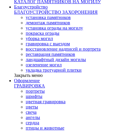
КАТАЛОГ ПАМЯТНИКОВ НА МОГИЛУ
Благоустройство
БЛАГОУСТРОЙСТВО ЗАХОРОНЕНИЯ
установка памятников
демонтаж памятников
установка ограды на могилу
покраска ограды
уборка могил
гравировка с выездом
восстановление надписей и портрета
реставрация памятников
ландшафтный дизайн могилы
озеленение могил
укладка тротуарной плитки
Закрыть меню
Оформление
ГРАВИРОВКА
портреты
шрифты
цветная гравировка
цветы
свеча
ангелы
сердца
птицы и животные