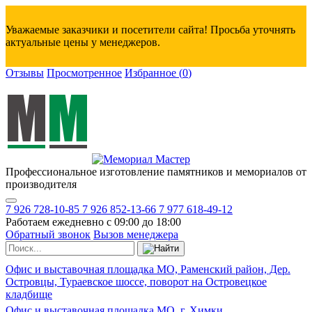
Уважаемые заказчики и посетители сайта! Просьба уточнять
актуальные цены у менеджеров.
Отзывы
Просмотренное
Избранное
(
0
)
Профессиональное изготовление памятников и мемориалов от
производителя
7 926 728-10-85
7 926 852-13-66
7 977 618-49-12
Работаем ежедневно с 09:00 до 18:00
Обратный звонок
Вызов менеджера
Офис и выставочная площадка МО, Раменский район, Дер.
Островцы, Тураевское шоссе, поворот на Островецкое
кладбище
Офис и выставочная площадка МО, г. Химки,