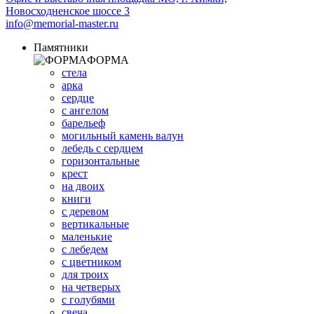
Новосходненское шоссе 3
info@memorial-master.ru
Памятники
ФОРМА
стела
арка
сердце
с ангелом
барельеф
могильный камень валун
лебедь с сердцем
горизонтальные
крест
на двоих
книги
с деревом
вертикальные
маленькие
с лебедем
с цветником
для троих
на четверых
с голубями
свеча