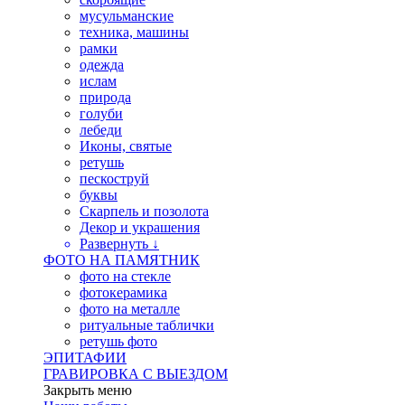
мусульманские
техника, машины
рамки
одежда
ислам
природа
голуби
лебеди
Иконы, святые
ретушь
пескоструй
буквы
Скарпель и позолота
Декор и украшения
Развернуть ↓
ФОТО НА ПАМЯТНИК
фото на стекле
фотокерамика
фото на металле
ритуальные таблички
ретушь фото
ЭПИТАФИИ
ГРАВИРОВКА С ВЫЕЗДОМ
Закрыть меню