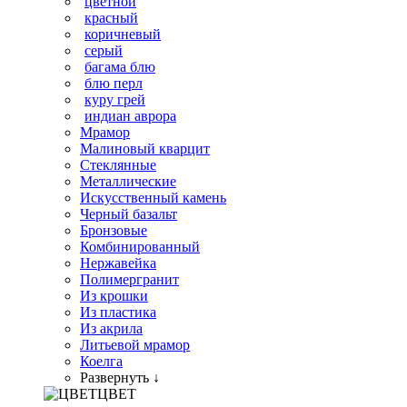
цветной
красный
коричневый
серый
багама блю
блю перл
куру грей
индиан аврора
Мрамор
Малиновый кварцит
Стеклянные
Металлические
Искусственный камень
Черный базальт
Бронзовые
Комбинированный
Нержавейка
Полимергранит
Из крошки
Из пластика
Из акрила
Литьевой мрамор
Коелга
Развернуть ↓
ЦВЕТ