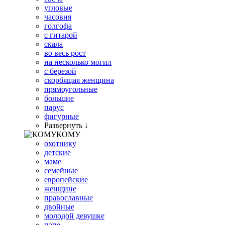
угловые
часовня
голгофа
с гитарой
скала
во весь рост
на несколько могил
с березой
скорбящая женщина
прямоугольные
большие
парус
фигурные
Развернуть ↓
КОМУ
охотнику
детские
маме
семейные
европейские
женщине
православные
двойные
молодой девушке
папе