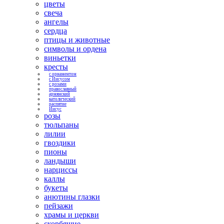
цветы
свеча
ангелы
сердца
птицы и животные
символы и ордена
виньетки
кресты
с орнаментом
с Иисусом
с розами
православный
армянский
католический
распятие
Иисус
розы
тюльпаны
лилии
гвоздики
пионы
ландыши
нарциссы
каллы
букеты
анютины глазки
пейзажи
храмы и церкви
скорбящие