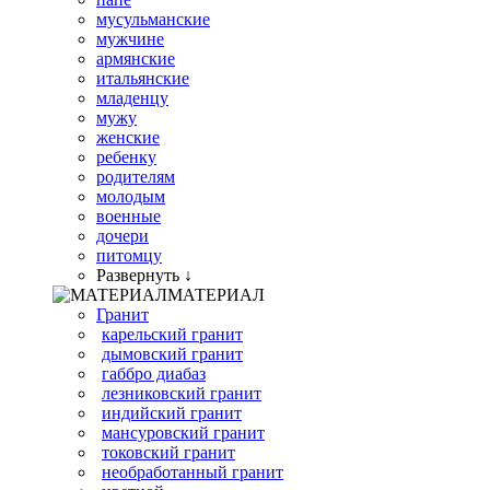
мусульманские
мужчине
армянские
итальянские
младенцу
мужу
женские
ребенку
родителям
молодым
военные
дочери
питомцу
Развернуть ↓
МАТЕРИАЛ
Гранит
карельский гранит
дымовский гранит
габбро диабаз
лезниковский гранит
индийский гранит
мансуровский гранит
токовский гранит
необработанный гранит