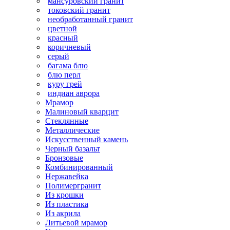
мансуровский гранит
токовский гранит
необработанный гранит
цветной
красный
коричневый
серый
багама блю
блю перл
куру грей
индиан аврора
Мрамор
Малиновый кварцит
Стеклянные
Металлические
Искусственный камень
Черный базальт
Бронзовые
Комбинированный
Нержавейка
Полимергранит
Из крошки
Из пластика
Из акрила
Литьевой мрамор