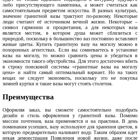
либо присутствующего памятника, а может считаться как
самостоятельным предметом искусства. В разных культурах,
значение гранитной вазы трактуют по-разному. Некоторые
люди считают её источником вечной жизни. Некоторые –
символ гармонии и процветания, а для некоторых ваза
является местом, в котором душа может сблизиться с
природой, поскольку в большинство ваз постоянно вставляют
живые цветы. Купить гранитную вазу на могилу можно в
похоронных агентствах. Если вы сомневаетесь в установке
вазы на могилу, то можно сравнить цены и убедиться в
экономности такого обустройства. Для этого достаточно вбить
в строку поисковой системы «гранитные вазы на могилу
цена» и найти самый оптимальный вариант. Но на таких
вещах не следует экономить, поскольку это не покупка
зимней куртки и такие вазы могут стоять столетия.
Преимущества
Оформляя заказ, вы сможете самостоятельно подобрать
дизайн и стиль оформления у гранитной вазы. Помимо
миссии почтения, ваза применяется и на практики. В день
поминания усопших, вазу используют для хранения цветов, в
которую предварительно наливают воду. Таким образом идет
некая демонстрация Появления новой жизни, даже после