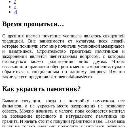
2
>
>|
Время прощаться…
С древних времен почтение усопшего являлось священной
традицией. Вне зависимости от культуры, всех людей,
которые покинули этот мир почитали установкой мемориалов
и памятников. Строительство гранитных памятников и
захоронений является щепетильным вопросом, с которым
столкнуться может родственник либо друзья. Чтобы
изысканно и правильно обустроить место захоронения, нужно
обратиться к специалистам по данному вопросу. Именно
такие услуги предоставляет memorial-master.ru.
Как украсить памятник?
Бывают ситуации, когда на постройку памятника нет
финансов, а не украсить место захоронения не позволяет
совесть. Можно начинать с малого, пока собирается капитал
на возведение красивого и натурального памятника из
гранита. И начать стоит с покупки гранитной вазы. Такая ваза
будет не только идеально подходить к антуражу будущего