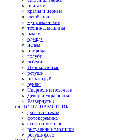
пейзажи
храмы и церкви
скорбящие
мусульманские
техника, машины
рамки
одежда
ислам
природа
голуби
лебеди
Иконы, святые
ретушь
пескоструй
буквы
Скарпель и позолота
Декор и украшения
Развернуть ↓
ФОТО НА ПАМЯТНИК
фото на стекле
фотокерамика
фото на металле
ритуальные таблички
ретушь фото