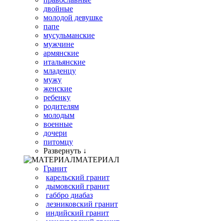
двойные
молодой девушке
папе
мусульманские
мужчине
армянские
итальянские
младенцу
мужу
женские
ребенку
родителям
молодым
военные
дочери
питомцу
Развернуть ↓
МАТЕРИАЛ
Гранит
карельский гранит
дымовский гранит
габбро диабаз
лезниковский гранит
индийский гранит