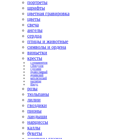
портреты
шрифты
цветная гравировка
цветы
свеча
ангелы
сердца
птицы и животные
символы и ордена
виньетки
кресты
с орнаментом
с Иисусом
с розами
православный
армянский
католический
распятие
Иисус
розы
тюльпаны
лилии
гвоздики
пионы
ландыши
нарциссы
каллы
букеты
анютины глазки