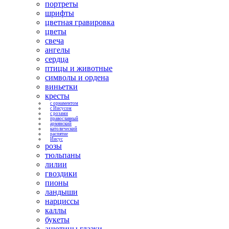
портреты
шрифты
цветная гравировка
цветы
свеча
ангелы
сердца
птицы и животные
символы и ордена
виньетки
кресты
с орнаментом
с Иисусом
с розами
православный
армянский
католический
распятие
Иисус
розы
тюльпаны
лилии
гвоздики
пионы
ландыши
нарциссы
каллы
букеты
анютины глазки