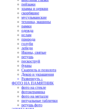
пейзажи
храмы и церкви
скорбящие
мусульманские
техника, машины
рамки
одежда
ислам
природа
голуби
лебеди
Иконы, святые
ретушь
пескоструй
буквы
Скарпель и позолота
Декор и украшения
Развернуть ↓
ФОТО НА ПАМЯТНИК
фото на стекле
фотокерамика
фото на металле
ритуальные таблички
ретушь фото