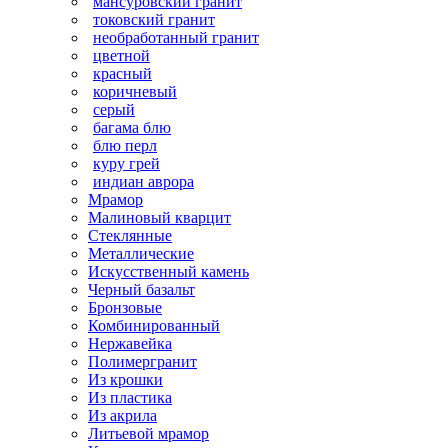
мансуровский гранит
токовский гранит
необработанный гранит
цветной
красный
коричневый
серый
багама блю
блю перл
куру грей
индиан аврора
Мрамор
Малиновый кварцит
Стеклянные
Металлические
Искусственный камень
Черный базальт
Бронзовые
Комбинированный
Нержавейка
Полимергранит
Из крошки
Из пластика
Из акрила
Литьевой мрамор