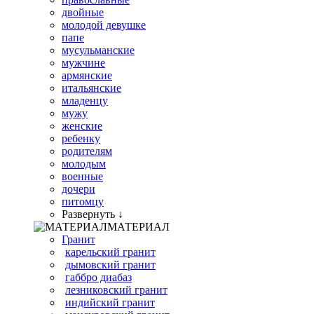
двойные
молодой девушке
папе
мусульманские
мужчине
армянские
итальянские
младенцу
мужу
женские
ребенку
родителям
молодым
военные
дочери
питомцу
Развернуть ↓
МАТЕРИАЛ
Гранит
карельский гранит
дымовский гранит
габбро диабаз
лезниковский гранит
индийский гранит