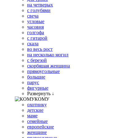
на четверых
с голубями
свеча
угловые
часовня
голгофа
с гитарой
скала
во весь рост
на несколько могил
с березой
скорбящая женщина
прямоугольные
большие
парус
фигурные
Развернуть ↓
КОМУ
охотнику
детские
маме
семейные
европейские
женщине
православные