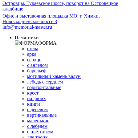
Островцы, Тураевское шоссе, поворот на Островецкое
кладбище
Офис и выставочная площадка МО, г. Химки,
Новосходненское шоссе 3
info@memorial-master.ru
Памятники
ФОРМА
стела
арка
сердце
с ангелом
барельеф
могильный камень валун
лебедь с сердцем
горизонтальные
крест
на двоих
книги
с деревом
вертикальные
маленькие
с лебедем
с цветником
для троих