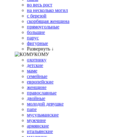
во весь рост
на несколько могил
с березой
скорбящая женщина
прямоугольные
большие
парус
фигурные
Развернуть ↓
КОМУ
охотнику
детские
маме
семейные
европейские
женщине
православные
двойные
молодой девушке
папе
мусульманские
мужчине
армянские
итальянские
младенцу