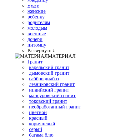
мужу
женские
ребенку
родителям
молодым
военные
дочери
питомцу
Развернуть ↓
МАТЕРИАЛ
Гранит
карельский гранит
дымовский гранит
габбро диабаз
лезниковский гранит
индийский гранит
мансуровский гранит
токовский гранит
необработанный гранит
цветной
красный
коричневый
серый
багама блю