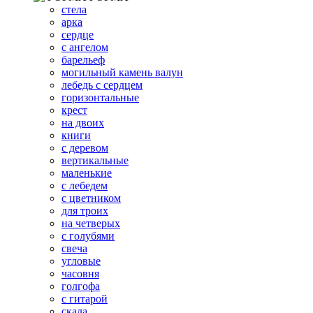
стела
арка
сердце
с ангелом
барельеф
могильный камень валун
лебедь с сердцем
горизонтальные
крест
на двоих
книги
с деревом
вертикальные
маленькие
с лебедем
с цветником
для троих
на четверых
с голубями
свеча
угловые
часовня
голгофа
с гитарой
скала