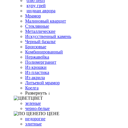
блю перл
куру грей
индиан аврора
Мрамор
Малиновый кварцит
Стеклянные
Металлические
Искусственный камень
Черный базальт
Бронзовые
Комбинированный
Нержавейка
Полимергранит
Из крошки
Из пластика
Из акрила
Литьевой мрамор
Коелга
Развернуть ↓
ЦВЕТ
зеленые
черно-белые
ПО ЦЕНЕ
недорогие
элитные