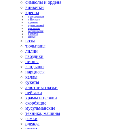
символы и ордена
виньетки
кресты
с орнаментом
с Иисусом
с розами
православный
армянский
католический
распятие
Иисус
розы
тюльпаны
лилии
гвоздики
пионы
ландыши
нарциссы
каллы
букеты
анютины глазки
пейзажи
храмы и церкви
скорбящие
мусульманские
техника, машины
рамки
одежда
ислам