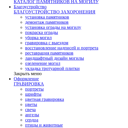
КАТАЛОГ ПАМЯТНИКОВ НА МОГИЛУ
Благоустройство
БЛАГОУСТРОЙСТВО ЗАХОРОНЕНИЯ
установка памятников
демонтаж памятников
установка ограды на могилу
покраска ограды
уборка могил
гравировка с выездом
восстановление надписей и портрета
реставрация памятников
ландшафтный дизайн могилы
озеленение могил
укладка тротуарной плитки
Закрыть меню
Оформление
ГРАВИРОВКА
портреты
шрифты
цветная гравировка
цветы
свеча
ангелы
сердца
птицы и животные