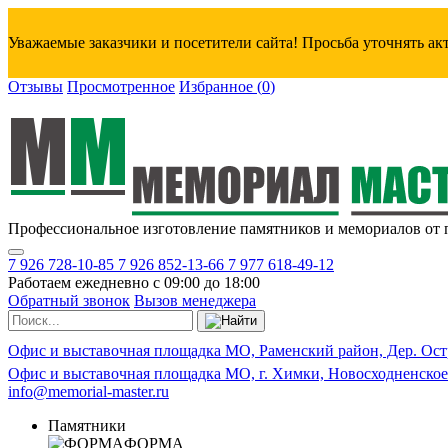
Уважаемые заказчики и посетители сайта! Просьба уточнять а
Отзывы
Просмотренное
Избранное
(
0
)
Профессиональное изготовление памятников и мемориалов от 
7 926 728-10-85
7 926 852-13-66
7 977 618-49-12
Работаем ежедневно с 09:00 до 18:00
Обратный звонок
Вызов менеджера
Офис и выставочная площадка МО, Раменский район, Дер. Ост
Офис и выставочная площадка МО, г. Химки, Новосходненское
info@memorial-master.ru
Памятники
ФОРМА