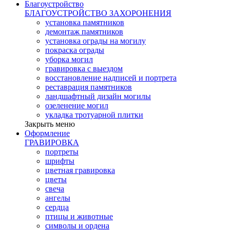
Благоустройство
БЛАГОУСТРОЙСТВО ЗАХОРОНЕНИЯ
установка памятников
демонтаж памятников
установка ограды на могилу
покраска ограды
уборка могил
гравировка с выездом
восстановление надписей и портрета
реставрация памятников
ландшафтный дизайн могилы
озеленение могил
укладка тротуарной плитки
Закрыть меню
Оформление
ГРАВИРОВКА
портреты
шрифты
цветная гравировка
цветы
свеча
ангелы
сердца
птицы и животные
символы и ордена