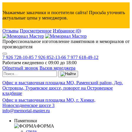
Уважаемые заказчики и посетители сайта! Просьба уточнять
актуальные цены у менеджеров.
Отзывы
Просмотренное
Избранное
(
0
)
Профессиональное изготовление памятников и мемориалов от
производителя
7 926 728-10-85
7 926 852-13-66
7 977 618-49-12
Работаем ежедневно с 09:00 до 18:00
Обратный звонок
Вызов менеджера
Офис и выставочная площадка МО, Раменский район, Дер.
Островцы, Тураевское шоссе, поворот на Островецкое
кладбище
Офис и выставочная площадка МО, г. Химки,
Новосходненское шоссе 3
info@memorial-master.ru
Памятники
ФОРМА
стела