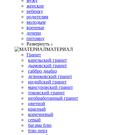
мужу
женские
ребенку
родителям
молодым
военные
дочери
питомцу
Развернуть ↓
МАТЕРИАЛ
Гранит
карельский гранит
дымовский гранит
габбро диабаз
лезниковский гранит
индийский гранит
мансуровский гранит
токовский гранит
необработанный гранит
цветной
красный
коричневый
серый
багама блю
блю перл