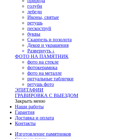
природа
голуби
лебеди
Иконы, святые
ретушь
пескоструй
буквы
Скарпель и позолота
Декор и украшения
Развернуть ↓
ФОТО НА ПАМЯТНИК
фото на стекле
фотокерамика
фото на металле
ритуальные таблички
ретушь фото
ЭПИТАФИИ
ГРАВИРОВКА С ВЫЕЗДОМ
Закрыть меню
Наши работы
Гарантия
Доставка и оплата
Контакты
Изготовление памятников