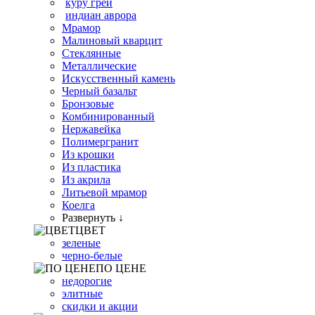
куру грей
индиан аврора
Мрамор
Малиновый кварцит
Стеклянные
Металлические
Искусственный камень
Черный базальт
Бронзовые
Комбинированный
Нержавейка
Полимергранит
Из крошки
Из пластика
Из акрила
Литьевой мрамор
Коелга
Развернуть ↓
ЦВЕТ
зеленые
черно-белые
ПО ЦЕНЕ
недорогие
элитные
скидки и акции