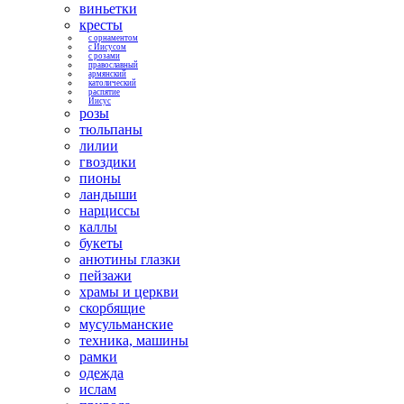
виньетки
кресты
с орнаментом
с Иисусом
с розами
православный
армянский
католический
распятие
Иисус
розы
тюльпаны
лилии
гвоздики
пионы
ландыши
нарциссы
каллы
букеты
анютины глазки
пейзажи
храмы и церкви
скорбящие
мусульманские
техника, машины
рамки
одежда
ислам