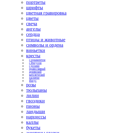
портреты
шрифты
цветная гравировка
цветы
свеча
ангелы
сердца
птицы и животные
символы и ордена
виньетки
кресты
с орнаментом
с Иисусом
с розами
православный
армянский
католический
распятие
Иисус
розы
тюльпаны
лилии
гвоздики
пионы
ландыши
нарциссы
каллы
букеты
анютины глазки