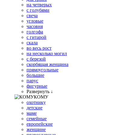
на четверых
с голубями
свеча
угловые
часовня
голгофа
с гитарой
скала
во весь рост
на несколько могил
с березой
скорбящая женщина
прямоугольные
большие
парус
фигурные
Развернуть ↓
КОМУ
охотнику
детские
маме
семейные
европейские
женщине
православные