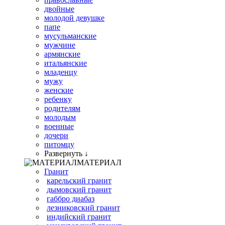
двойные
молодой девушке
папе
мусульманские
мужчине
армянские
итальянские
младенцу
мужу
женские
ребенку
родителям
молодым
военные
дочери
питомцу
Развернуть ↓
МАТЕРИАЛ
Гранит
карельский гранит
дымовский гранит
габбро диабаз
лезниковский гранит
индийский гранит