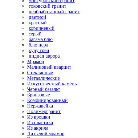
мансуровский гранит
токовский гранит
необработанный гранит
цветной
красный
коричневый
серый
багама блю
блю перл
куру грей
индиан аврора
Мрамор
Малиновый кварцит
Стеклянные
Металлические
Искусственный камень
Черный базальт
Бронзовые
Комбинированный
Нержавейка
Полимергранит
Из крошки
Из пластика
Из акрила
Литьевой мрамор