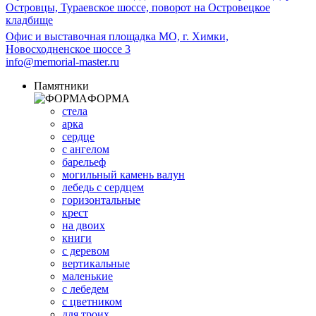
Островцы, Тураевское шоссе, поворот на Островецкое
кладбище
Офис и выставочная площадка МО, г. Химки,
Новосходненское шоссе 3
info@memorial-master.ru
Памятники
ФОРМА
стела
арка
сердце
с ангелом
барельеф
могильный камень валун
лебедь с сердцем
горизонтальные
крест
на двоих
книги
с деревом
вертикальные
маленькие
с лебедем
с цветником
для троих