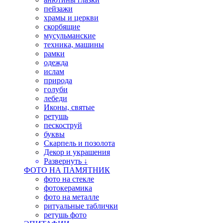
пейзажи
храмы и церкви
скорбящие
мусульманские
техника, машины
рамки
одежда
ислам
природа
голуби
лебеди
Иконы, святые
ретушь
пескоструй
буквы
Скарпель и позолота
Декор и украшения
Развернуть ↓
ФОТО НА ПАМЯТНИК
фото на стекле
фотокерамика
фото на металле
ритуальные таблички
ретушь фото