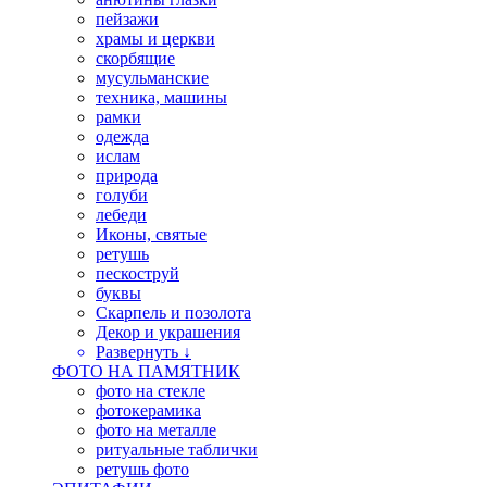
пейзажи
храмы и церкви
скорбящие
мусульманские
техника, машины
рамки
одежда
ислам
природа
голуби
лебеди
Иконы, святые
ретушь
пескоструй
буквы
Скарпель и позолота
Декор и украшения
Развернуть ↓
ФОТО НА ПАМЯТНИК
фото на стекле
фотокерамика
фото на металле
ритуальные таблички
ретушь фото