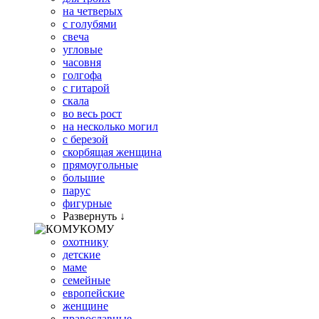
на четверых
с голубями
свеча
угловые
часовня
голгофа
с гитарой
скала
во весь рост
на несколько могил
с березой
скорбящая женщина
прямоугольные
большие
парус
фигурные
Развернуть ↓
КОМУ
охотнику
детские
маме
семейные
европейские
женщине
православные