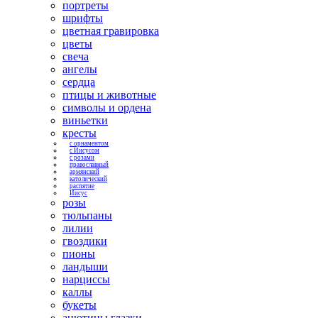
портреты
шрифты
цветная гравировка
цветы
свеча
ангелы
сердца
птицы и животные
символы и ордена
виньетки
кресты
с орнаментом
с Иисусом
с розами
православный
армянский
католический
распятие
Иисус
розы
тюльпаны
лилии
гвоздики
пионы
ландыши
нарциссы
каллы
букеты
анютины глазки