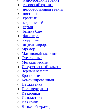
мансуровский гранит
токовский гранит
необработанный гранит
цветной
красный
коричневый
серый
багама блю
блю перл
куру грей
индиан аврора
Мрамор
Малиновый кварцит
Стеклянные
Металлические
Искусственный камень
Черный базальт
Бронзовые
Комбинированный
Нержавейка
Полимергранит
Из крошки
Из пластика
Из акрила
Литьевой мрамор