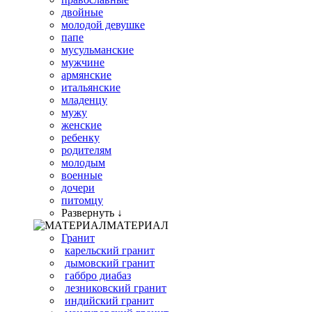
двойные
молодой девушке
папе
мусульманские
мужчине
армянские
итальянские
младенцу
мужу
женские
ребенку
родителям
молодым
военные
дочери
питомцу
Развернуть ↓
МАТЕРИАЛ
Гранит
карельский гранит
дымовский гранит
габбро диабаз
лезниковский гранит
индийский гранит