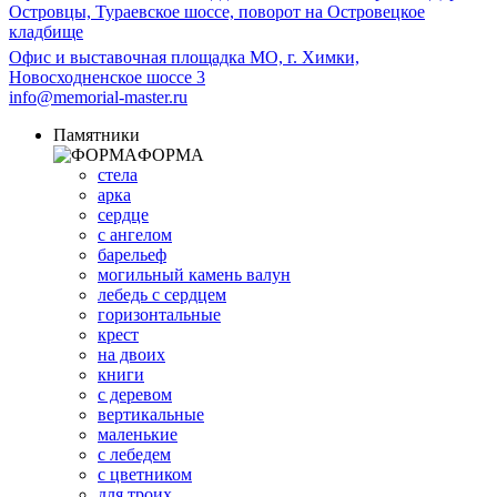
Островцы, Тураевское шоссе, поворот на Островецкое
кладбище
Офис и выставочная площадка МО, г. Химки,
Новосходненское шоссе 3
info@memorial-master.ru
Памятники
ФОРМА
стела
арка
сердце
с ангелом
барельеф
могильный камень валун
лебедь с сердцем
горизонтальные
крест
на двоих
книги
с деревом
вертикальные
маленькие
с лебедем
с цветником
для троих