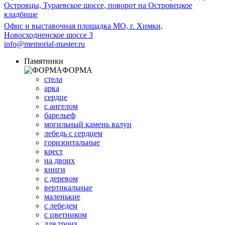
Островцы, Тураевское шоссе, поворот на Островецкое
кладбище
Офис и выставочная площадка МО, г. Химки,
Новосходненское шоссе 3
info@memorial-master.ru
Памятники
ФОРМА
стела
арка
сердце
с ангелом
барельеф
могильный камень валун
лебедь с сердцем
горизонтальные
крест
на двоих
книги
с деревом
вертикальные
маленькие
с лебедем
с цветником
для троих