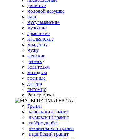
двойные
молодой девушке
папе
мусульманские
мужчине
армянские
итальянские
младенцу
мужу
женские
ребенку
родителям
молодым
военные
дочери
питомцу
Развернуть ↓
МАТЕРИАЛ
Гранит
карельский гранит
дымовский гранит
габбро диабаз
лезниковский гранит
индийский гранит