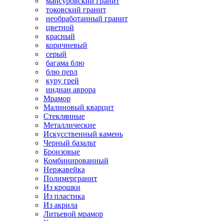
мансуровский гранит
токовский гранит
необработанный гранит
цветной
красный
коричневый
серый
багама блю
блю перл
куру грей
индиан аврора
Мрамор
Малиновый кварцит
Стеклянные
Металлические
Искусственный камень
Черный базальт
Бронзовые
Комбинированный
Нержавейка
Полимергранит
Из крошки
Из пластика
Из акрила
Литьевой мрамор