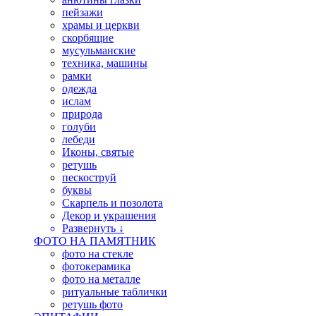
пейзажи
храмы и церкви
скорбящие
мусульманские
техника, машины
рамки
одежда
ислам
природа
голуби
лебеди
Иконы, святые
ретушь
пескоструй
буквы
Скарпель и позолота
Декор и украшения
Развернуть ↓
ФОТО НА ПАМЯТНИК
фото на стекле
фотокерамика
фото на металле
ритуальные таблички
ретушь фото