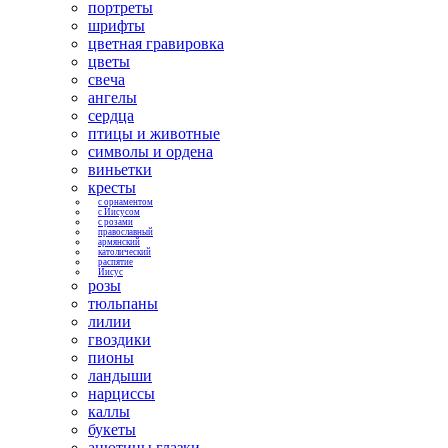
портреты
шрифты
цветная гравировка
цветы
свеча
ангелы
сердца
птицы и животные
символы и ордена
виньетки
кресты
с орнаментом
с Иисусом
с розами
православный
армянский
католический
распятие
Иисус
розы
тюльпаны
лилии
гвоздики
пионы
ландыши
нарциссы
каллы
букеты
анютины глазки