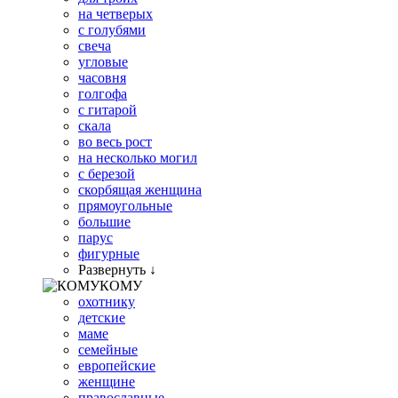
на четверых
с голубями
свеча
угловые
часовня
голгофа
с гитарой
скала
во весь рост
на несколько могил
с березой
скорбящая женщина
прямоугольные
большие
парус
фигурные
Развернуть ↓
КОМУ
охотнику
детские
маме
семейные
европейские
женщине
православные