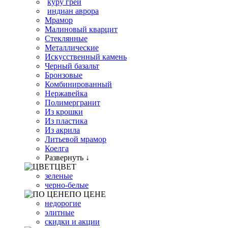
куру грей
индиан аврора
Мрамор
Малиновый кварцит
Стеклянные
Металлические
Искусственный камень
Черный базальт
Бронзовые
Комбинированный
Нержавейка
Полимергранит
Из крошки
Из пластика
Из акрила
Литьевой мрамор
Коелга
Развернуть ↓
ЦВЕТ
зеленые
черно-белые
ПО ЦЕНЕ
недорогие
элитные
скидки и акции