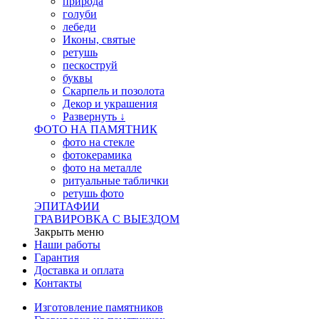
природа
голуби
лебеди
Иконы, святые
ретушь
пескоструй
буквы
Скарпель и позолота
Декор и украшения
Развернуть ↓
ФОТО НА ПАМЯТНИК
фото на стекле
фотокерамика
фото на металле
ритуальные таблички
ретушь фото
ЭПИТАФИИ
ГРАВИРОВКА С ВЫЕЗДОМ
Закрыть меню
Наши работы
Гарантия
Доставка и оплата
Контакты
Изготовление памятников