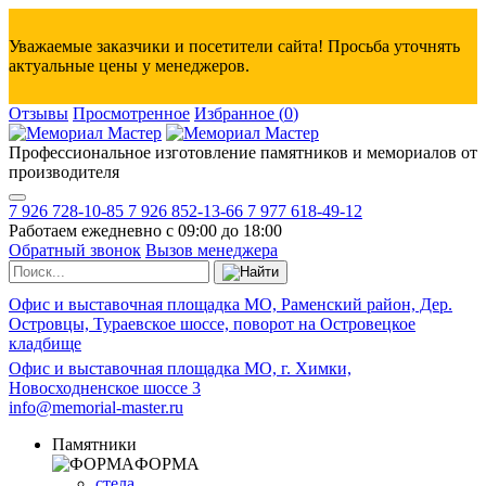
Уважаемые заказчики и посетители сайта! Просьба уточнять
актуальные цены у менеджеров.
Отзывы
Просмотренное
Избранное
(
0
)
Профессиональное изготовление памятников и мемориалов от
производителя
7 926 728-10-85
7 926 852-13-66
7 977 618-49-12
Работаем ежедневно с 09:00 до 18:00
Обратный звонок
Вызов менеджера
Офис и выставочная площадка МО, Раменский район, Дер.
Островцы, Тураевское шоссе, поворот на Островецкое
кладбище
Офис и выставочная площадка МО, г. Химки,
Новосходненское шоссе 3
info@memorial-master.ru
Памятники
ФОРМА
стела