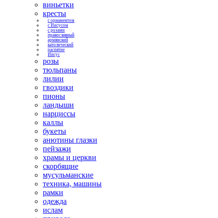
виньетки
кресты
с орнаментом
с Иисусом
с розами
православный
армянский
католический
распятие
Иисус
розы
тюльпаны
лилии
гвоздики
пионы
ландыши
нарциссы
каллы
букеты
анютины глазки
пейзажи
храмы и церкви
скорбящие
мусульманские
техника, машины
рамки
одежда
ислам