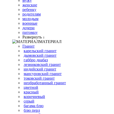
мужу
женские
ребенку
родителям
молодым
военные
дочери
питомцу
Развернуть ↓
МАТЕРИАЛ
Гранит
карельский гранит
дымовский гранит
габбро диабаз
лезниковский гранит
индийский гранит
мансуровский гранит
токовский гранит
необработанный гранит
цветной
красный
коричневый
серый
багама блю
блю перл