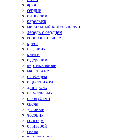
арка
сердце
с ангелом
барельеф
могильный камень валун
лебедь с сердцем
горизонтальные
крест
на двоих
книги
с деревом
вертикальные
маленькие
с лебедем
с цветником
для троих
на четверых
с голубями
свеча
угловые
часовня
голгофа
с гитарой
скала
во весь рост