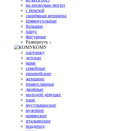
на несколько могил
с березой
скорбящая женщина
прямоугольные
большие
парус
фигурные
Развернуть ↓
КОМУ
охотнику
детские
маме
семейные
европейские
женщине
православные
двойные
молодой девушке
папе
мусульманские
мужчине
армянские
итальянские
младенцу