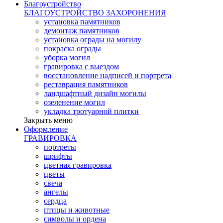
Благоустройство
БЛАГОУСТРОЙСТВО ЗАХОРОНЕНИЯ
установка памятников
демонтаж памятников
установка ограды на могилу
покраска ограды
уборка могил
гравировка с выездом
восстановление надписей и портрета
реставрация памятников
ландшафтный дизайн могилы
озеленение могил
укладка тротуарной плитки
Закрыть меню
Оформление
ГРАВИРОВКА
портреты
шрифты
цветная гравировка
цветы
свеча
ангелы
сердца
птицы и животные
символы и ордена