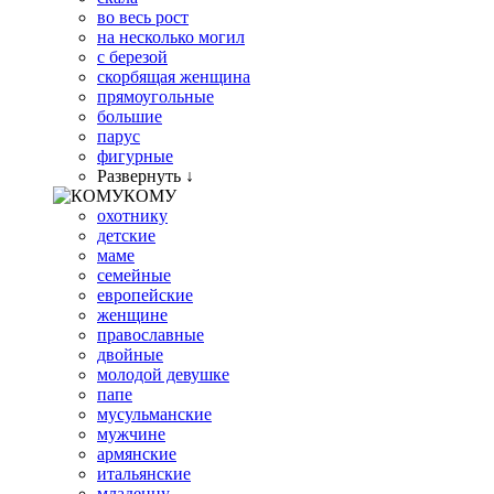
во весь рост
на несколько могил
с березой
скорбящая женщина
прямоугольные
большие
парус
фигурные
Развернуть ↓
КОМУ
охотнику
детские
маме
семейные
европейские
женщине
православные
двойные
молодой девушке
папе
мусульманские
мужчине
армянские
итальянские
младенцу