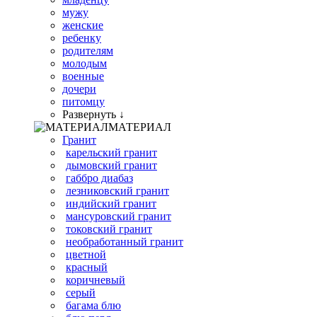
мужу
женские
ребенку
родителям
молодым
военные
дочери
питомцу
Развернуть ↓
МАТЕРИАЛ
Гранит
карельский гранит
дымовский гранит
габбро диабаз
лезниковский гранит
индийский гранит
мансуровский гранит
токовский гранит
необработанный гранит
цветной
красный
коричневый
серый
багама блю