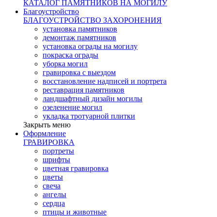
КАТАЛОГ ПАМЯТНИКОВ НА МОГИЛУ
Благоустройство
БЛАГОУСТРОЙСТВО ЗАХОРОНЕНИЯ
установка памятников
демонтаж памятников
установка ограды на могилу
покраска ограды
уборка могил
гравировка с выездом
восстановление надписей и портрета
реставрация памятников
ландшафтный дизайн могилы
озеленение могил
укладка тротуарной плитки
Закрыть меню
Оформление
ГРАВИРОВКА
портреты
шрифты
цветная гравировка
цветы
свеча
ангелы
сердца
птицы и животные