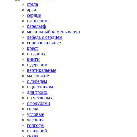
стела
арка
сердце
с ангелом
барельеф
могильный камень валун
лебедь с сердцем
горизонтальные
крест
на двоих
книги
с деревом
вертикальные
маленькие
с лебедем
с цветником
для троих
на четверых
с голубями
свеча
угловые
часовня
голгофа
с гитарой
скала