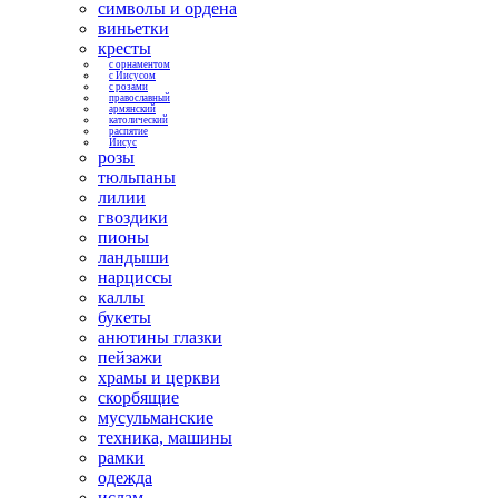
символы и ордена
виньетки
кресты
с орнаментом
с Иисусом
с розами
православный
армянский
католический
распятие
Иисус
розы
тюльпаны
лилии
гвоздики
пионы
ландыши
нарциссы
каллы
букеты
анютины глазки
пейзажи
храмы и церкви
скорбящие
мусульманские
техника, машины
рамки
одежда
ислам