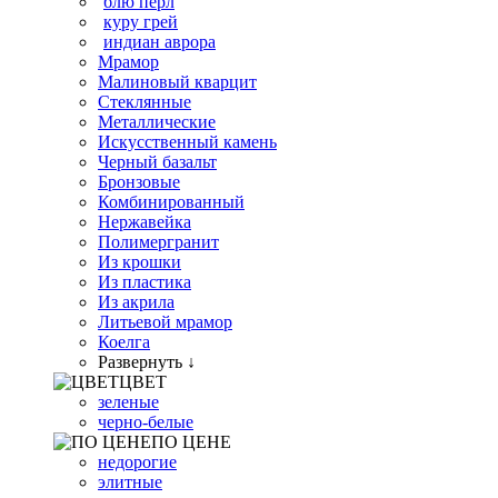
блю перл
куру грей
индиан аврора
Мрамор
Малиновый кварцит
Стеклянные
Металлические
Искусственный камень
Черный базальт
Бронзовые
Комбинированный
Нержавейка
Полимергранит
Из крошки
Из пластика
Из акрила
Литьевой мрамор
Коелга
Развернуть ↓
ЦВЕТ
зеленые
черно-белые
ПО ЦЕНЕ
недорогие
элитные