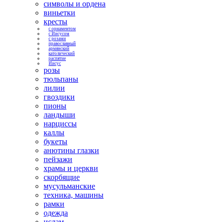
символы и ордена
виньетки
кресты
с орнаментом
с Иисусом
с розами
православный
армянский
католический
распятие
Иисус
розы
тюльпаны
лилии
гвоздики
пионы
ландыши
нарциссы
каллы
букеты
анютины глазки
пейзажи
храмы и церкви
скорбящие
мусульманские
техника, машины
рамки
одежда
ислам