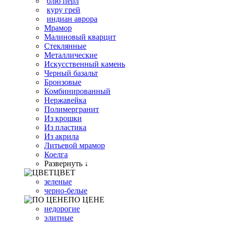
блю перл
куру грей
индиан аврора
Мрамор
Малиновый кварцит
Стеклянные
Металлические
Искусственный камень
Черный базальт
Бронзовые
Комбинированный
Нержавейка
Полимергранит
Из крошки
Из пластика
Из акрила
Литьевой мрамор
Коелга
Развернуть ↓
ЦВЕТ
зеленые
черно-белые
ПО ЦЕНЕ
недорогие
элитные