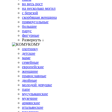
во весь рост
на несколько могил
с березой
скорбящая женщина
прямоугольные
большие
парус
фигурные
Развернуть ↓
КОМУ
охотнику
детские
маме
семейные
европейские
женщине
православные
двойные
молодой девушке
папе
мусульманские
мужчине
армянские
итальянские
младенцу