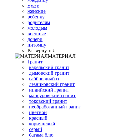
мужу
женские
ребенку
родителям
молодым
военные
дочери
питомцу
Развернуть ↓
МАТЕРИАЛ
Гранит
карельский гранит
дымовский гранит
габбро диабаз
лезниковский гранит
индийский гранит
мансуровский гранит
токовский гранит
необработанный гранит
цветной
красный
коричневый
серый
багама блю