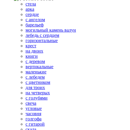
стела
арка
сердце
с ангелом
барельеф
могильный камень валун
лебедь с сердцем
горизонтальные
крест
на двоих
книги
с деревом
вертикальные
маленькие
с лебедем
с цветником
для троих
на четверых
с голубями
свеча
угловые
часовня
голгофа
с гитарой
скала