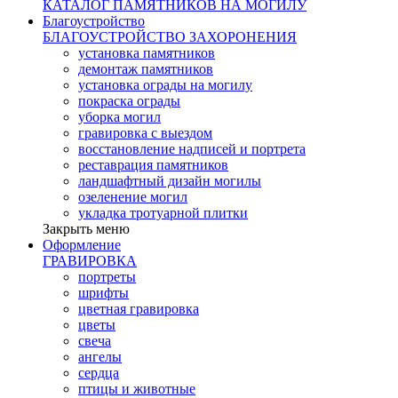
КАТАЛОГ ПАМЯТНИКОВ НА МОГИЛУ
Благоустройство
БЛАГОУСТРОЙСТВО ЗАХОРОНЕНИЯ
установка памятников
демонтаж памятников
установка ограды на могилу
покраска ограды
уборка могил
гравировка с выездом
восстановление надписей и портрета
реставрация памятников
ландшафтный дизайн могилы
озеленение могил
укладка тротуарной плитки
Закрыть меню
Оформление
ГРАВИРОВКА
портреты
шрифты
цветная гравировка
цветы
свеча
ангелы
сердца
птицы и животные