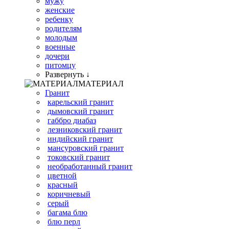
мужу
женские
ребенку
родителям
молодым
военные
дочери
питомцу
Развернуть ↓
МАТЕРИАЛ
Гранит
карельский гранит
дымовский гранит
габбро диабаз
лезниковский гранит
индийский гранит
мансуровский гранит
токовский гранит
необработанный гранит
цветной
красный
коричневый
серый
багама блю
блю перл