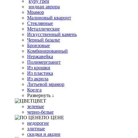
куру грей
индиан аврора
Мрамор
Малиновый кварцит
Стеклянные
Металлические
Искусственный камень
Черный базальт
Бронзовые
Комбинированный
Нержавейка
Полимергранит
Из крошки
Из пластика
Из акрила
Литьевой мрамор
Коелга
Развернуть ↓
ЦВЕТ
зеленые
черно-белые
ПО ЦЕНЕ
недорогие
элитные
скидки и акции