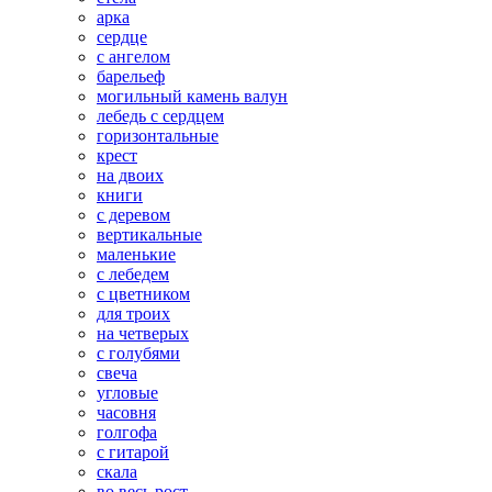
арка
сердце
с ангелом
барельеф
могильный камень валун
лебедь с сердцем
горизонтальные
крест
на двоих
книги
с деревом
вертикальные
маленькие
с лебедем
с цветником
для троих
на четверых
с голубями
свеча
угловые
часовня
голгофа
с гитарой
скала
во весь рост