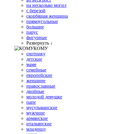
на несколько могил
с березой
скорбящая женщина
прямоугольные
большие
парус
фигурные
Развернуть ↓
КОМУ
охотнику
детские
маме
семейные
европейские
женщине
православные
двойные
молодой девушке
папе
мусульманские
мужчине
армянские
итальянские
младенцу