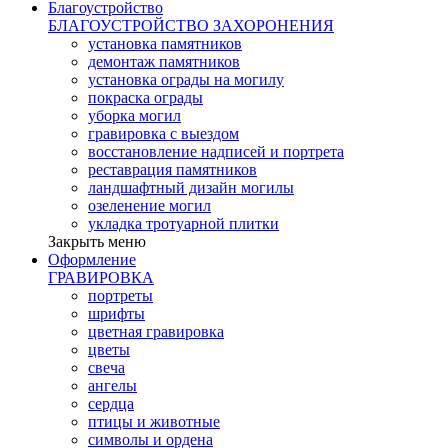
Благоустройство
БЛАГОУСТРОЙСТВО ЗАХОРОНЕНИЯ
установка памятников
демонтаж памятников
установка ограды на могилу
покраска ограды
уборка могил
гравировка с выездом
восстановление надписей и портрета
реставрация памятников
ландшафтный дизайн могилы
озеленение могил
укладка тротуарной плитки
Закрыть меню
Оформление
ГРАВИРОВКА
портреты
шрифты
цветная гравировка
цветы
свеча
ангелы
сердца
птицы и животные
символы и ордена