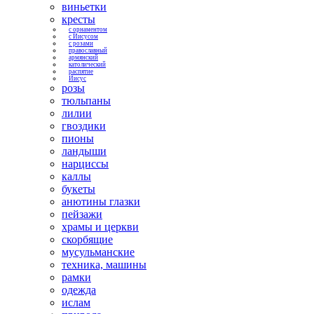
виньетки
кресты
с орнаментом
с Иисусом
с розами
православный
армянский
католический
распятие
Иисус
розы
тюльпаны
лилии
гвоздики
пионы
ландыши
нарциссы
каллы
букеты
анютины глазки
пейзажи
храмы и церкви
скорбящие
мусульманские
техника, машины
рамки
одежда
ислам