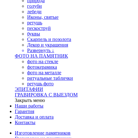
природа
голуби
лебеди
Иконы, святые
ретушь
пескоструй
буквы
Скарпель и позолота
Декор и украшения
Развернуть ↓
ФОТО НА ПАМЯТНИК
фото на стекле
фотокерамика
фото на металле
ритуальные таблички
ретушь фото
ЭПИТАФИИ
ГРАВИРОВКА С ВЫЕЗДОМ
Закрыть меню
Наши работы
Гарантия
Доставка и оплата
Контакты
Изготовление памятников