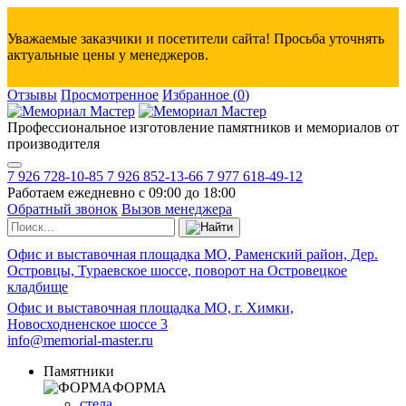
Уважаемые заказчики и посетители сайта! Просьба уточнять
актуальные цены у менеджеров.
Отзывы
Просмотренное
Избранное
(
0
)
Профессиональное изготовление памятников и мемориалов от
производителя
7 926 728-10-85
7 926 852-13-66
7 977 618-49-12
Работаем ежедневно с 09:00 до 18:00
Обратный звонок
Вызов менеджера
Офис и выставочная площадка МО, Раменский район, Дер.
Островцы, Тураевское шоссе, поворот на Островецкое
кладбище
Офис и выставочная площадка МО, г. Химки,
Новосходненское шоссе 3
info@memorial-master.ru
Памятники
ФОРМА
стела