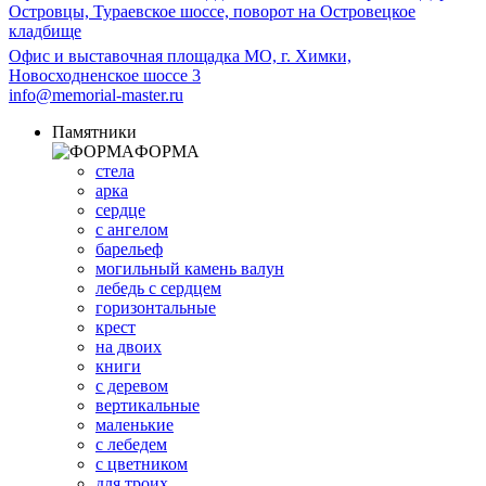
Островцы, Тураевское шоссе, поворот на Островецкое
кладбище
Офис и выставочная площадка МО, г. Химки,
Новосходненское шоссе 3
info@memorial-master.ru
Памятники
ФОРМА
стела
арка
сердце
с ангелом
барельеф
могильный камень валун
лебедь с сердцем
горизонтальные
крест
на двоих
книги
с деревом
вертикальные
маленькие
с лебедем
с цветником
для троих