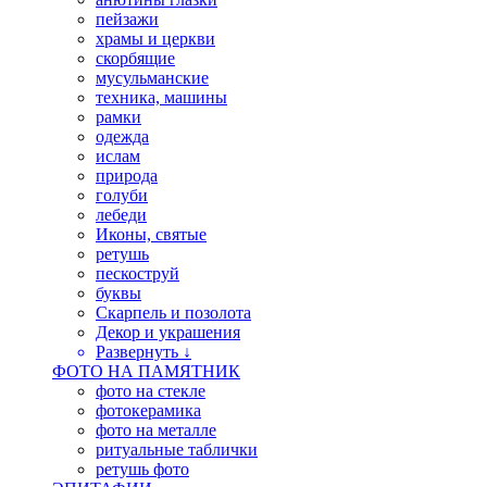
пейзажи
храмы и церкви
скорбящие
мусульманские
техника, машины
рамки
одежда
ислам
природа
голуби
лебеди
Иконы, святые
ретушь
пескоструй
буквы
Скарпель и позолота
Декор и украшения
Развернуть ↓
ФОТО НА ПАМЯТНИК
фото на стекле
фотокерамика
фото на металле
ритуальные таблички
ретушь фото