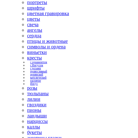
портреты
шрифты
цветная гравировка
цветы
свеча
ангелы
сердца
птицы и животные
символы и ордена
виньетки
кресты
с орнаментом
с Иисусом
с розами
православный
армянский
католический
распятие
Иисус
розы
тюльпаны
лилии
гвоздики
пионы
ландыши
нарциссы
каллы
букеты
анютины глазки