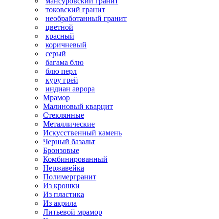
мансуровский гранит
токовский гранит
необработанный гранит
цветной
красный
коричневый
серый
багама блю
блю перл
куру грей
индиан аврора
Мрамор
Малиновый кварцит
Стеклянные
Металлические
Искусственный камень
Черный базальт
Бронзовые
Комбинированный
Нержавейка
Полимергранит
Из крошки
Из пластика
Из акрила
Литьевой мрамор