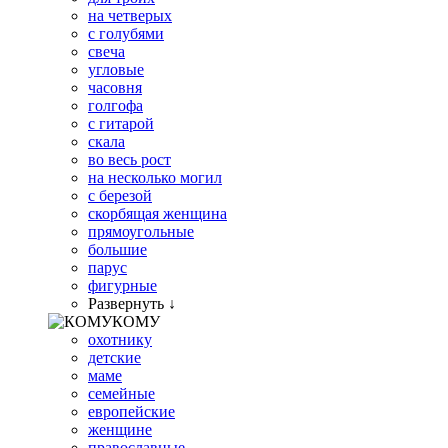
на четверых
с голубями
свеча
угловые
часовня
голгофа
с гитарой
скала
во весь рост
на несколько могил
с березой
скорбящая женщина
прямоугольные
большие
парус
фигурные
Развернуть ↓
КОМУ
охотнику
детские
маме
семейные
европейские
женщине
православные