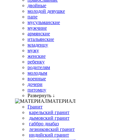
двойные
молодой девушке
папе
мусульманские
мужчине
армянские
итальянские
младенцу
мужу
женские
ребенку
родителям
молодым
военные
дочери
питомцу
Развернуть ↓
МАТЕРИАЛ
Гранит
карельский гранит
дымовский гранит
габбро диабаз
лезниковский гранит
индийский гранит