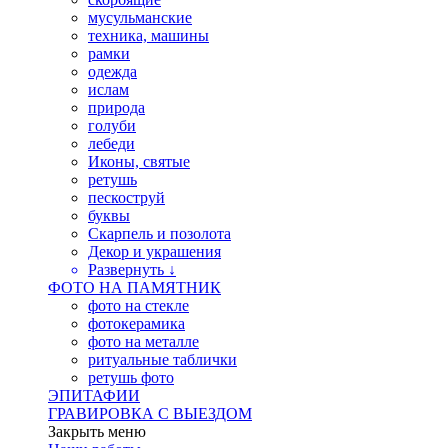
мусульманские
техника, машины
рамки
одежда
ислам
природа
голуби
лебеди
Иконы, святые
ретушь
пескоструй
буквы
Скарпель и позолота
Декор и украшения
Развернуть ↓
ФОТО НА ПАМЯТНИК
фото на стекле
фотокерамика
фото на металле
ритуальные таблички
ретушь фото
ЭПИТАФИИ
ГРАВИРОВКА С ВЫЕЗДОМ
Закрыть меню