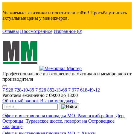
Уважаемые заказчики и посетители сайта! Просьба уточнять
актуальные цены у менеджеров.
Отзывы
Просмотренное
Избранное
(
0
)
Профессиональное изготовление памятников и мемориалов от
производителя
7 926 728-10-85
7 926 852-13-66
7 977 618-49-12
Работаем ежедневно с 09:00 до 18:00
Обратный звонок
Вызов менеджера
Офис и выставочная площадка МО, Раменский район, Дер.
Островцы, Тураевское шоссе, поворот на Островецкое
кладбище
Офис и выставочная площадка МО, г. Химки,