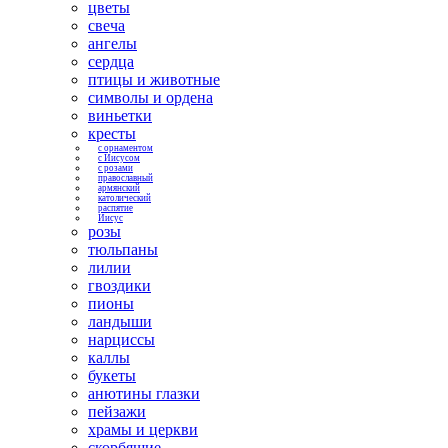
цветы
свеча
ангелы
сердца
птицы и животные
символы и ордена
виньетки
кресты
с орнаментом
с Иисусом
с розами
православный
армянский
католический
распятие
Иисус
розы
тюльпаны
лилии
гвоздики
пионы
ландыши
нарциссы
каллы
букеты
анютины глазки
пейзажи
храмы и церкви
скорбящие