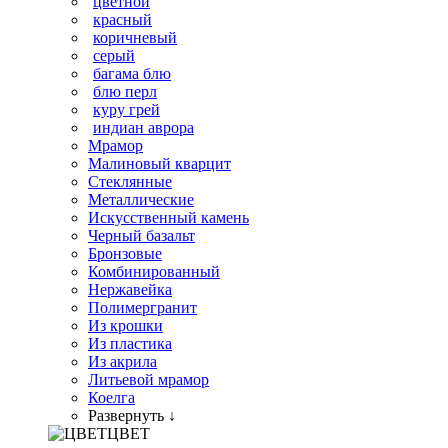
цветной
красный
коричневый
серый
багама блю
блю перл
куру грей
индиан аврора
Мрамор
Малиновый кварцит
Стеклянные
Металлические
Искусственный камень
Черный базальт
Бронзовые
Комбинированный
Нержавейка
Полимергранит
Из крошки
Из пластика
Из акрила
Литьевой мрамор
Коелга
Развернуть ↓
ЦВЕТ