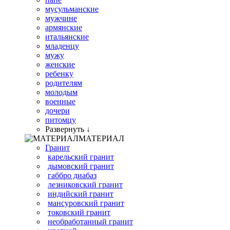
мусульманские
мужчине
армянские
итальянские
младенцу
мужу
женские
ребенку
родителям
молодым
военные
дочери
питомцу
Развернуть ↓
МАТЕРИАЛ
Гранит
карельский гранит
дымовский гранит
габбро диабаз
лезниковский гранит
индийский гранит
мансуровский гранит
токовский гранит
необработанный гранит