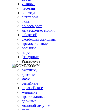
угловые
часовня
голгофа
с гитарой
скала
во весь рост
на несколько могил
с березой
скорбящая женщина
прямоугольные
большие
парус
фигурные
Развернуть ↓
КОМУ
охотнику
детские
маме
семейные
европейские
женщине
православные
двойные
молодой девушке
папе