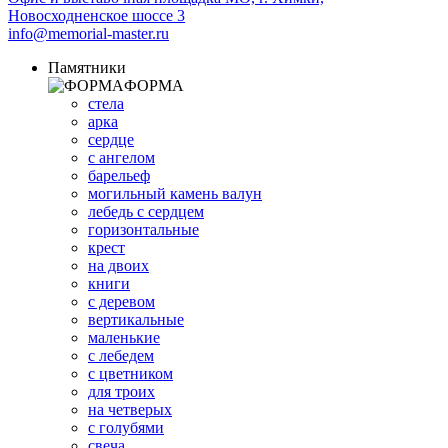
Новосходненское шоссе 3
info@memorial-master.ru
Памятники
ФОРМА
стела
арка
сердце
с ангелом
барельеф
могильный камень валун
лебедь с сердцем
горизонтальные
крест
на двоих
книги
с деревом
вертикальные
маленькие
с лебедем
с цветником
для троих
на четверых
с голубями
свеча