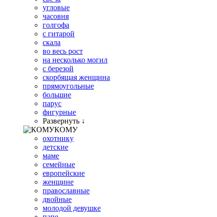
угловые
часовня
голгофа
с гитарой
скала
во весь рост
на несколько могил
с березой
скорбящая женщина
прямоугольные
большие
парус
фигурные
Развернуть ↓
КОМУ
охотнику
детские
маме
семейные
европейские
женщине
православные
двойные
молодой девушке
папе