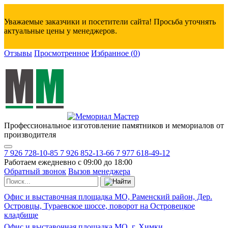
Уважаемые заказчики и посетители сайта! Просьба уточнять
актуальные цены у менеджеров.
Отзывы
Просмотренное
Избранное
(
0
)
Профессиональное изготовление памятников и мемориалов от
производителя
7 926 728-10-85
7 926 852-13-66
7 977 618-49-12
Работаем ежедневно с 09:00 до 18:00
Обратный звонок
Вызов менеджера
Офис и выставочная площадка МО, Раменский район, Дер.
Островцы, Тураевское шоссе, поворот на Островецкое
кладбище
Офис и выставочная площадка МО, г. Химки,