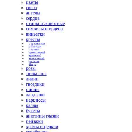
цветы
свеча
ангелы
сердца
птицы и животные
символы и ордена
виньетки
кресты
с орнаментом
с Иисусом
с розами
православный
армянский
католический
распятие
Иисус
розы
тюльпаны
лилии
гвоздики
пионы
ландыши
нарциссы
каллы
букеты
анютины глазки
пейзажи
храмы и церкви
скорбящие