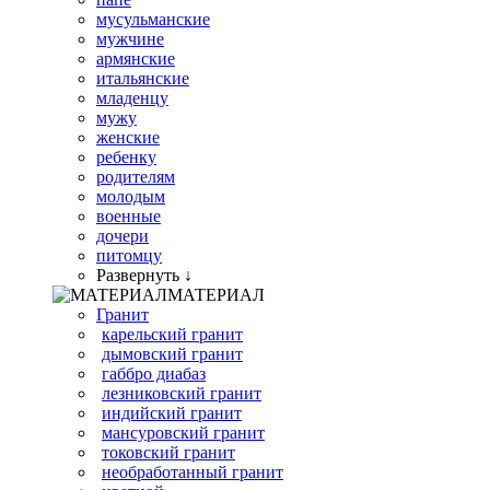
мусульманские
мужчине
армянские
итальянские
младенцу
мужу
женские
ребенку
родителям
молодым
военные
дочери
питомцу
Развернуть ↓
МАТЕРИАЛ
Гранит
карельский гранит
дымовский гранит
габбро диабаз
лезниковский гранит
индийский гранит
мансуровский гранит
токовский гранит
необработанный гранит