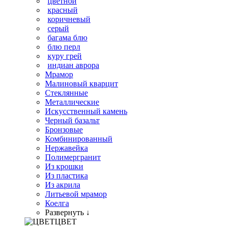
цветной
красный
коричневый
серый
багама блю
блю перл
куру грей
индиан аврора
Мрамор
Малиновый кварцит
Стеклянные
Металлические
Искусственный камень
Черный базальт
Бронзовые
Комбинированный
Нержавейка
Полимергранит
Из крошки
Из пластика
Из акрила
Литьевой мрамор
Коелга
Развернуть ↓
ЦВЕТ