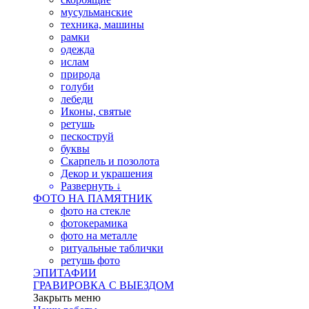
мусульманские
техника, машины
рамки
одежда
ислам
природа
голуби
лебеди
Иконы, святые
ретушь
пескоструй
буквы
Скарпель и позолота
Декор и украшения
Развернуть ↓
ФОТО НА ПАМЯТНИК
фото на стекле
фотокерамика
фото на металле
ритуальные таблички
ретушь фото
ЭПИТАФИИ
ГРАВИРОВКА С ВЫЕЗДОМ
Закрыть меню