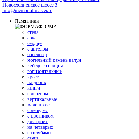
Новосходненское шоссе 3
info@memorial-master.ru
Памятники
ФОРМА
стела
арка
сердце
с ангелом
барельеф
могильный камень валун
лебедь с сердцем
горизонтальные
крест
на двоих
книги
с деревом
вертикальные
маленькие
с лебедем
с цветником
для троих
на четверых
с голубями
свеча