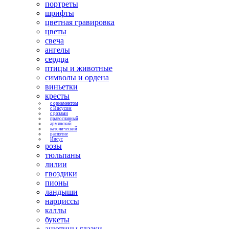
портреты
шрифты
цветная гравировка
цветы
свеча
ангелы
сердца
птицы и животные
символы и ордена
виньетки
кресты
с орнаментом
с Иисусом
с розами
православный
армянский
католический
распятие
Иисус
розы
тюльпаны
лилии
гвоздики
пионы
ландыши
нарциссы
каллы
букеты
анютины глазки