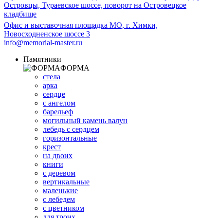
Островцы, Тураевское шоссе, поворот на Островецкое
кладбище
Офис и выставочная площадка МО, г. Химки,
Новосходненское шоссе 3
info@memorial-master.ru
Памятники
ФОРМА
стела
арка
сердце
с ангелом
барельеф
могильный камень валун
лебедь с сердцем
горизонтальные
крест
на двоих
книги
с деревом
вертикальные
маленькие
с лебедем
с цветником
для троих