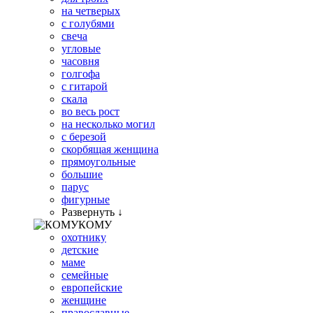
на четверых
с голубями
свеча
угловые
часовня
голгофа
с гитарой
скала
во весь рост
на несколько могил
с березой
скорбящая женщина
прямоугольные
большие
парус
фигурные
Развернуть ↓
КОМУ
охотнику
детские
маме
семейные
европейские
женщине
православные