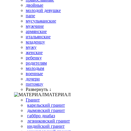
двойные
молодой девушке
папе
мусульманские
мужчине
армянские
итальянские
младенцу
мужу
женские
ребенку
родителям
молодым
военные
дочери
питомцу
Развернуть ↓
МАТЕРИАЛ
Гранит
карельский гранит
дымовский гранит
габбро диабаз
лезниковский гранит
индийский гранит