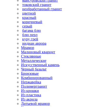
мансуровский гранит
токовский гранит
необработанный гранит
цветной
красный
коричневый
серый
багама блю
блю перл
куру грей
индиан аврора
Мрамор
Малиновый кварцит
Стеклянные
Металлические
Искусственный камень
Черный базальт
Бронзовые
Комбинированный
Нержавейка
Полимергранит
Из крошки
Из пластика
Из акрила
Литьевой мрамор