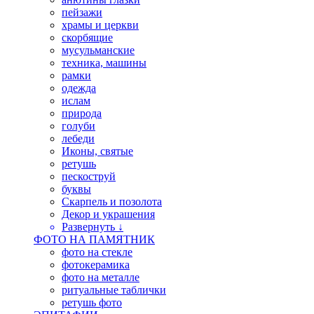
пейзажи
храмы и церкви
скорбящие
мусульманские
техника, машины
рамки
одежда
ислам
природа
голуби
лебеди
Иконы, святые
ретушь
пескоструй
буквы
Скарпель и позолота
Декор и украшения
Развернуть ↓
ФОТО НА ПАМЯТНИК
фото на стекле
фотокерамика
фото на металле
ритуальные таблички
ретушь фото