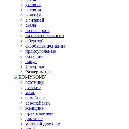
угловые
часовня
голгофа
с гитарой
скала
во весь рост
на несколько могил
с березой
скорбящая женщина
прямоугольные
большие
парус
фигурные
Развернуть ↓
КОМУ
охотнику
детские
маме
семейные
европейские
женщине
православные
двойные
молодой девушке
папе