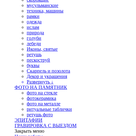
мусульманские
техника, машины
рамки
одежда
ислам
природа
голуби
лебеди
Иконы, святые
ретушь
пескоструй
буквы
Скарпель и позолота
Декор и украшения
Развернуть ↓
ФОТО НА ПАМЯТНИК
фото на стекле
фотокерамика
фото на металле
ритуальные таблички
ретушь фото
ЭПИТАФИИ
ГРАВИРОВКА С ВЫЕЗДОМ
Закрыть меню