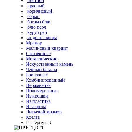
цветной
красный
коричневый
серый
багама блю
блю перл
куру грей
индиан аврора
Мрамор
Малиновый кварцит
Стеклянные
Металлические
Искусственный камень
Черный базальт
Бронзовые
Комбинированный
Нержавейка
Полимергранит
Из крошки
Из пластика
Из акрила
Литьевой мрамор
Коелга
Развернуть ↓
ЦВЕТ