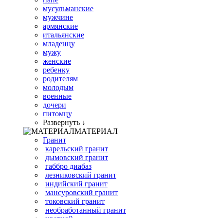
мусульманские
мужчине
армянские
итальянские
младенцу
мужу
женские
ребенку
родителям
молодым
военные
дочери
питомцу
Развернуть ↓
МАТЕРИАЛ
Гранит
карельский гранит
дымовский гранит
габбро диабаз
лезниковский гранит
индийский гранит
мансуровский гранит
токовский гранит
необработанный гранит