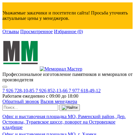
Уважаемые заказчики и посетители сайта! Просьба уточнять
актуальные цены у менеджеров.
Отзывы
Просмотренное
Избранное
(
0
)
Профессиональное изготовление памятников и мемориалов от
производителя
7 926 728-10-85
7 926 852-13-66
7 977 618-49-12
Работаем ежедневно с 09:00 до 18:00
Обратный звонок
Вызов менеджера
Офис и выставочная площадка МО, Раменский район, Дер.
Островцы, Тураевское шоссе, поворот на Островецкое
кладбище
Офис и выставочная площадка МО, г. Химки,