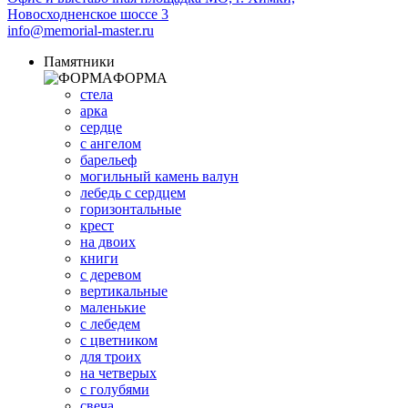
Новосходненское шоссе 3
info@memorial-master.ru
Памятники
ФОРМА
стела
арка
сердце
с ангелом
барельеф
могильный камень валун
лебедь с сердцем
горизонтальные
крест
на двоих
книги
с деревом
вертикальные
маленькие
с лебедем
с цветником
для троих
на четверых
с голубями
свеча