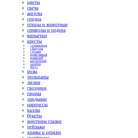
цветы
свеча
ангелы
сердца
птицы и животные
символы и ордена
виньетки
кресты
с орнаментом
с Иисусом
с розами
православный
армянский
католический
распятие
Иисус
розы
тюльпаны
лилии
гвоздики
пионы
ландыши
нарциссы
каллы
букеты
анютины глазки
пейзажи
храмы и церкви
скорбящие