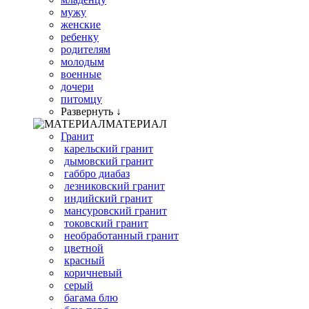
мужу
женские
ребенку
родителям
молодым
военные
дочери
питомцу
Развернуть ↓
МАТЕРИАЛ
Гранит
карельский гранит
дымовский гранит
габбро диабаз
лезниковский гранит
индийский гранит
мансуровский гранит
токовский гранит
необработанный гранит
цветной
красный
коричневый
серый
багама блю