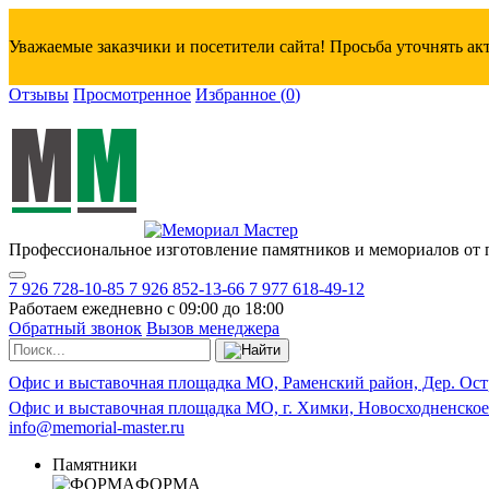
Уважаемые заказчики и посетители сайта! Просьба уточнять а
Отзывы
Просмотренное
Избранное
(
0
)
Профессиональное изготовление памятников и мемориалов от 
7 926 728-10-85
7 926 852-13-66
7 977 618-49-12
Работаем ежедневно с 09:00 до 18:00
Обратный звонок
Вызов менеджера
Офис и выставочная площадка МО, Раменский район, Дер. Ост
Офис и выставочная площадка МО, г. Химки, Новосходненское
info@memorial-master.ru
Памятники
ФОРМА