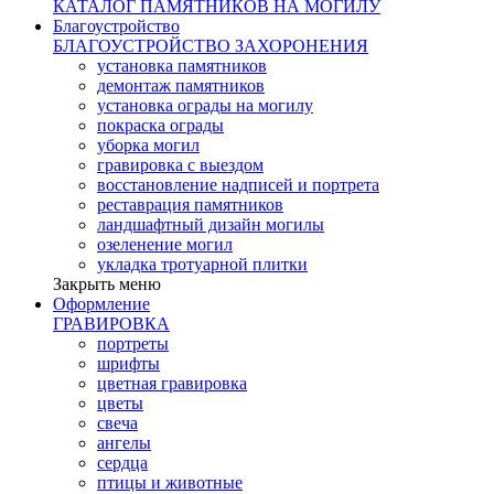
КАТАЛОГ ПАМЯТНИКОВ НА МОГИЛУ
Благоустройство
БЛАГОУСТРОЙСТВО ЗАХОРОНЕНИЯ
установка памятников
демонтаж памятников
установка ограды на могилу
покраска ограды
уборка могил
гравировка с выездом
восстановление надписей и портрета
реставрация памятников
ландшафтный дизайн могилы
озеленение могил
укладка тротуарной плитки
Закрыть меню
Оформление
ГРАВИРОВКА
портреты
шрифты
цветная гравировка
цветы
свеча
ангелы
сердца
птицы и животные