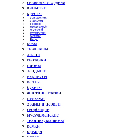
символы и ордена
виньетки
кресты
с орнаментом
с Иисусом
с розами
православный
армянский
католический
распятие
Иисус
розы
тюльпаны
лилии
гвоздики
пионы
ландыши
нарциссы
каллы
букеты
анютины глазки
пейзажи
храмы и церкви
скорбящие
мусульманские
техника, машины
рамки
одежда
ислам