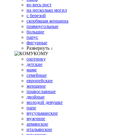
во весь рост
на несколько могил
с березой
скорбящая женщина
прямоугольные
большие
парус
фигурные
Развернуть ↓
КОМУ
охотнику
детские
маме
семейные
европейские
женщине
православные
двойные
молодой девушке
папе
мусульманские
мужчине
армянские
итальянские
младенцу