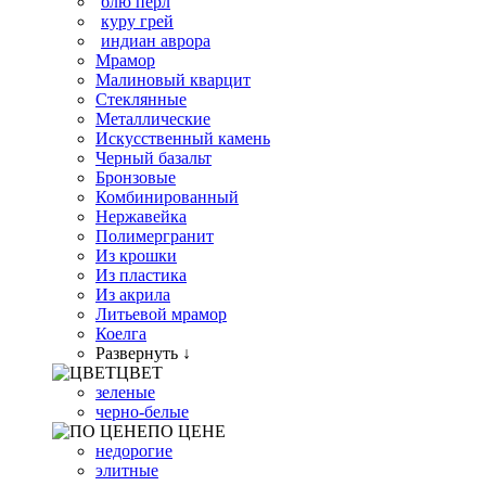
блю перл
куру грей
индиан аврора
Мрамор
Малиновый кварцит
Стеклянные
Металлические
Искусственный камень
Черный базальт
Бронзовые
Комбинированный
Нержавейка
Полимергранит
Из крошки
Из пластика
Из акрила
Литьевой мрамор
Коелга
Развернуть ↓
ЦВЕТ
зеленые
черно-белые
ПО ЦЕНЕ
недорогие
элитные