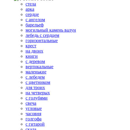
стела
арка
сердце
с ангелом
барельеф
могильный камень валун
лебедь с сердцем
горизонтальные
крест
на двоих
книги
с деревом
вертикальные
маленькие
с лебедем
с цветником
для троих
на четверых
с голубями
свеча
угловые
часовня
голгофа
с гитарой
скала