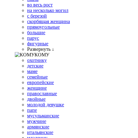
во весь рост
на несколько могил
с березой
скорбящая женщина
прямоугольные
большие
парус
фигурные
Развернуть ↓
КОМУ
охотнику
детские
маме
семейные
европейские
женщине
православные
двойные
молодой девушке
папе
мусульманские
мужчине
армянские
итальянские
младенцу