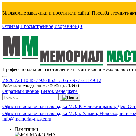
Уважаемые заказчики и посетители сайта! Просьба уточнять а
Отзывы
Просмотренное
Избранное
(
0
)
Профессиональное изготовление памятников и мемориалов от 
7 926 728-10-85
7 926 852-13-66
7 977 618-49-12
Работаем ежедневно с 09:00 до 18:00
Обратный звонок
Вызов менеджера
Офис и выставочная площадка МО, Раменский район, Дер. Ост
Офис и выставочная площадка МО, г. Химки, Новосходненское
info@memorial-master.ru
Памятники
ФОРМА