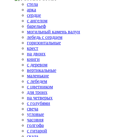
стела
арка
сердце
с ангелом
барельеф
могильный камень валун
лебедь с сердцем
горизонтальные
крест
на двоих
книги
с деревом
вертикальные
маленькие
с лебедем
с цветником
для троих
на четверых
с голубями
свеча
угловые
часовня
голгофа
с гитарой
скала