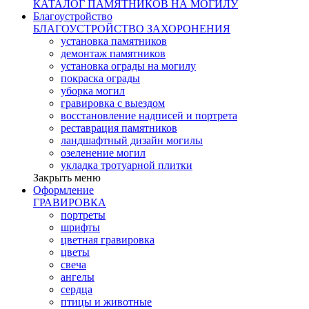
КАТАЛОГ ПАМЯТНИКОВ НА МОГИЛУ
Благоустройство
БЛАГОУСТРОЙСТВО ЗАХОРОНЕНИЯ
установка памятников
демонтаж памятников
установка ограды на могилу
покраска ограды
уборка могил
гравировка с выездом
восстановление надписей и портрета
реставрация памятников
ландшафтный дизайн могилы
озеленение могил
укладка тротуарной плитки
Закрыть меню
Оформление
ГРАВИРОВКА
портреты
шрифты
цветная гравировка
цветы
свеча
ангелы
сердца
птицы и животные