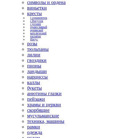
символы и ордена
виньетки
кресты
с орнаментом
с Иисусом
с розами
православный
армянский
католический
распятие
Иисус
розы
тюльпаны
лилии
гвоздики
пионы
ландыши
нарциссы
каллы
букеты
анютины глазки
пейзажи
храмы и церкви
скорбящие
мусульманские
техника, машины
рамки
одежда
ислам