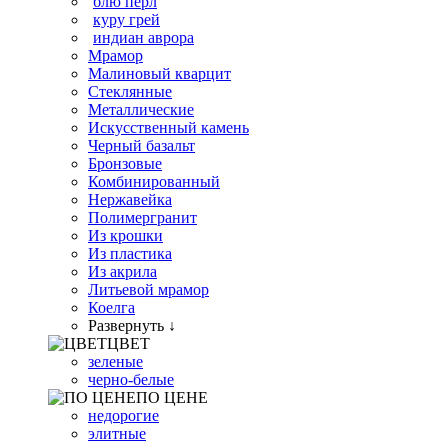
блю перл
куру грей
индиан аврора
Мрамор
Малиновый кварцит
Стеклянные
Металлические
Искусственный камень
Черный базальт
Бронзовые
Комбинированный
Нержавейка
Полимергранит
Из крошки
Из пластика
Из акрила
Литьевой мрамор
Коелга
Развернуть ↓
ЦВЕТ
зеленые
черно-белые
ПО ЦЕНЕ
недорогие
элитные