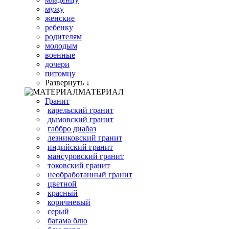
мужу
женские
ребенку
родителям
молодым
военные
дочери
питомцу
Развернуть ↓
МАТЕРИАЛ
Гранит
карельский гранит
дымовский гранит
габбро диабаз
лезниковский гранит
индийский гранит
мансуровский гранит
токовский гранит
необработанный гранит
цветной
красный
коричневый
серый
багама блю