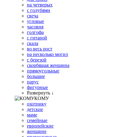
на четверых
с голубями
свеча
угловые
часовня
голгофа
с гитарой
скала
во весь рост
на несколько могил
с березой
скорбящая женщина
прямоугольные
большие
парус
фигурные
Развернуть ↓
КОМУ
охотнику
детские
маме
семейные
европейские
женщине
православные