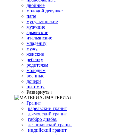
двойные
молодой девушке
папе
мусульманские
мужчине
армянские
итальянские
младенцу
мужу
женские
ребенку
родителям
молодым
военные
дочери
питомцу
Развернуть ↓
МАТЕРИАЛ
Гранит
карельский гранит
дымовский гранит
габбро диабаз
лезниковский гранит
индийский гранит