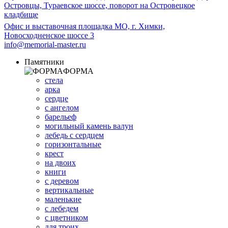
Островцы, Тураевское шоссе, поворот на Островецкое
кладбище
Офис и выставочная площадка МО, г. Химки,
Новосходненское шоссе 3
info@memorial-master.ru
Памятники
ФОРМА
стела
арка
сердце
с ангелом
барельеф
могильный камень валун
лебедь с сердцем
горизонтальные
крест
на двоих
книги
с деревом
вертикальные
маленькие
с лебедем
с цветником
для троих