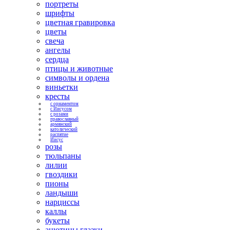
портреты
шрифты
цветная гравировка
цветы
свеча
ангелы
сердца
птицы и животные
символы и ордена
виньетки
кресты
с орнаментом
с Иисусом
с розами
православный
армянский
католический
распятие
Иисус
розы
тюльпаны
лилии
гвоздики
пионы
ландыши
нарциссы
каллы
букеты
анютины глазки