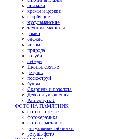
пейзажи
храмы и церкви
скорбящие
мусульманские
техника, машины
рамки
одежда
ислам
природа
голуби
лебеди
Иконы, святые
ретушь
пескоструй
буквы
Скарпель и позолота
Декор и украшения
Развернуть ↓
ФОТО НА ПАМЯТНИК
фото на стекле
фотокерамика
фото на металле
ритуальные таблички
ретушь фото