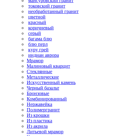
мансуровский гранит
токовский гранит
необработанный гранит
цветной
красный
коричневый
серый
багама блю
блю перл
куру грей
индиан аврора
Мрамор
Малиновый кварцит
Стеклянные
Металлические
Искусственный камень
Черный базальт
Бронзовые
Комбинированный
Нержавейка
Полимергранит
Из крошки
Из пластика
Из акрила
Литьевой мрамор