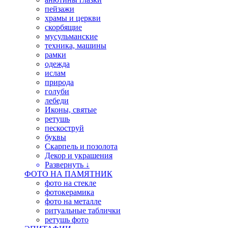
пейзажи
храмы и церкви
скорбящие
мусульманские
техника, машины
рамки
одежда
ислам
природа
голуби
лебеди
Иконы, святые
ретушь
пескоструй
буквы
Скарпель и позолота
Декор и украшения
Развернуть ↓
ФОТО НА ПАМЯТНИК
фото на стекле
фотокерамика
фото на металле
ритуальные таблички
ретушь фото