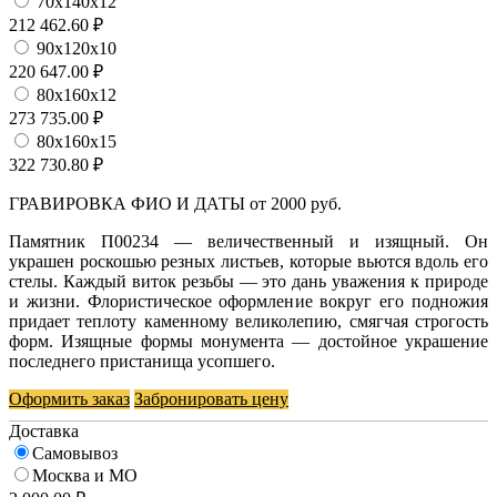
70х140х12
212 462.60 ₽
90х120х10
220 647.00 ₽
80х160х12
273 735.00 ₽
80х160х15
322 730.80 ₽
ГРАВИРОВКА ФИО И ДАТЫ от 2000 руб.
Памятник П00234 — величественный и изящный. Он
украшен роскошью резных листьев, которые вьются вдоль его
стелы. Каждый виток резьбы — это дань уважения к природе
и жизни. Флористическое оформление вокруг его подножия
придает теплоту каменному великолепию, смягчая строгость
форм. Изящные формы монумента — достойное украшение
последнего пристанища усопшего.
Оформить заказ
Забронировать цену
Доставка
Самовывоз
Москва и МО