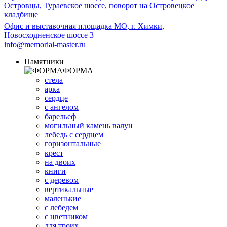
Островцы, Тураевское шоссе, поворот на Островецкое
кладбище
Офис и выставочная площадка МО, г. Химки,
Новосходненское шоссе 3
info@memorial-master.ru
Памятники
ФОРМА
стела
арка
сердце
с ангелом
барельеф
могильный камень валун
лебедь с сердцем
горизонтальные
крест
на двоих
книги
с деревом
вертикальные
маленькие
с лебедем
с цветником
для троих