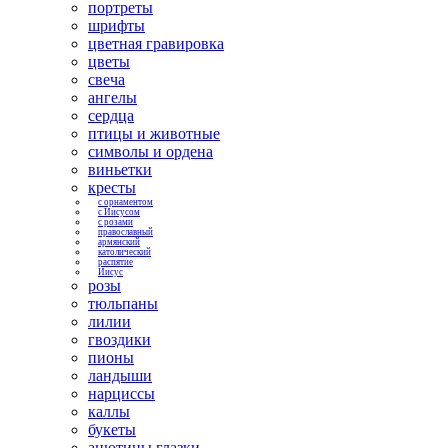
портреты
шрифты
цветная гравировка
цветы
свеча
ангелы
сердца
птицы и животные
символы и ордена
виньетки
кресты
с орнаментом
с Иисусом
с розами
православный
армянский
католический
распятие
Иисус
розы
тюльпаны
лилии
гвоздики
пионы
ландыши
нарциссы
каллы
букеты
анютины глазки