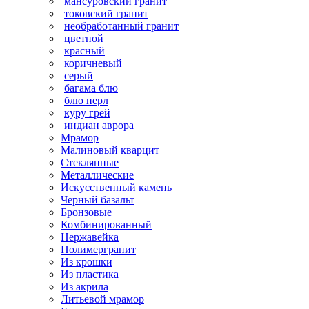
мансуровский гранит
токовский гранит
необработанный гранит
цветной
красный
коричневый
серый
багама блю
блю перл
куру грей
индиан аврора
Мрамор
Малиновый кварцит
Стеклянные
Металлические
Искусственный камень
Черный базальт
Бронзовые
Комбинированный
Нержавейка
Полимергранит
Из крошки
Из пластика
Из акрила
Литьевой мрамор