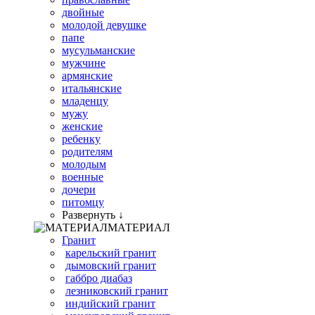
двойные
молодой девушке
папе
мусульманские
мужчине
армянские
итальянские
младенцу
мужу
женские
ребенку
родителям
молодым
военные
дочери
питомцу
Развернуть ↓
МАТЕРИАЛ
Гранит
карельский гранит
дымовский гранит
габбро диабаз
лезниковский гранит
индийский гранит