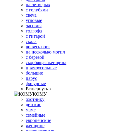
на четверых
с голубями
свеча
угловые
часовня
голгофа
с гитарой
скала
во весь рост
на несколько могил
с березой
скорбящая женщина
прямоугольные
большие
парус
фигурные
Развернуть ↓
КОМУ
охотнику
детские
маме
семейные
европейские
женщине
православные