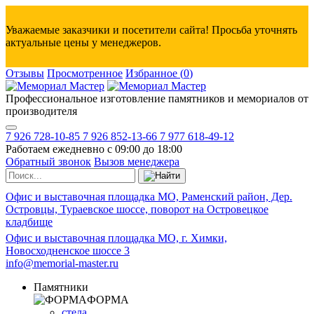
Уважаемые заказчики и посетители сайта! Просьба уточнять
актуальные цены у менеджеров.
Отзывы
Просмотренное
Избранное
(
0
)
Профессиональное изготовление памятников и мемориалов от
производителя
7 926 728-10-85
7 926 852-13-66
7 977 618-49-12
Работаем ежедневно с 09:00 до 18:00
Обратный звонок
Вызов менеджера
Офис и выставочная площадка МО, Раменский район, Дер.
Островцы, Тураевское шоссе, поворот на Островецкое
кладбище
Офис и выставочная площадка МО, г. Химки,
Новосходненское шоссе 3
info@memorial-master.ru
Памятники
ФОРМА
стела