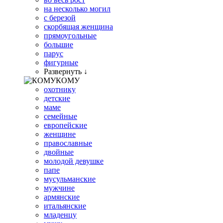
на несколько могил
с березой
скорбящая женщина
прямоугольные
большие
парус
фигурные
Развернуть ↓
КОМУ
охотнику
детские
маме
семейные
европейские
женщине
православные
двойные
молодой девушке
папе
мусульманские
мужчине
армянские
итальянские
младенцу