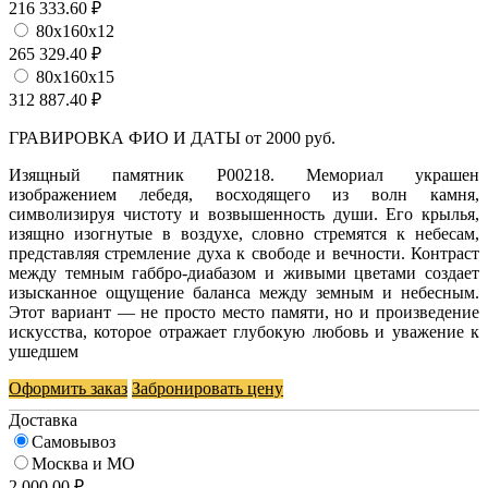
216 333.60 ₽
80х160х12
265 329.40 ₽
80х160х15
312 887.40 ₽
ГРАВИРОВКА ФИО И ДАТЫ от 2000 руб.
Изящный памятник P00218. Мемориал украшен
изображением лебедя, восходящего из волн камня,
символизируя чистоту и возвышенность души. Его крылья,
изящно изогнутые в воздухе, словно стремятся к небесам,
представляя стремление духа к свободе и вечности. Контраст
между темным габбро-диабазом и живыми цветами создает
изысканное ощущение баланса между земным и небесным.
Этот вариант — не просто место памяти, но и произведение
искусства, которое отражает глубокую любовь и уважение к
ушедшем
Оформить заказ
Забронировать цену
Доставка
Самовывоз
Москва и МО
2 000.00 ₽