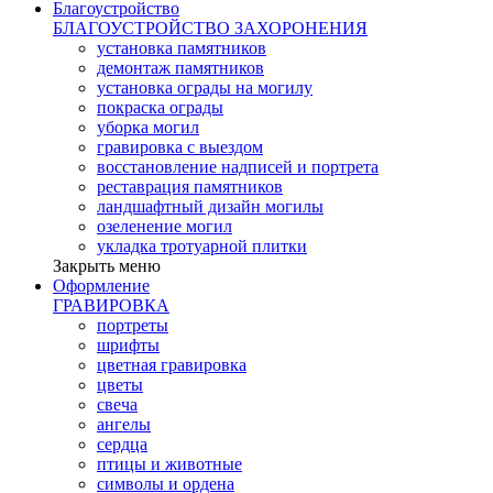
Благоустройство
БЛАГОУСТРОЙСТВО ЗАХОРОНЕНИЯ
установка памятников
демонтаж памятников
установка ограды на могилу
покраска ограды
уборка могил
гравировка с выездом
восстановление надписей и портрета
реставрация памятников
ландшафтный дизайн могилы
озеленение могил
укладка тротуарной плитки
Закрыть меню
Оформление
ГРАВИРОВКА
портреты
шрифты
цветная гравировка
цветы
свеча
ангелы
сердца
птицы и животные
символы и ордена