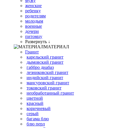
мужу
женские
ребенку
родителям
молодым
военные
дочери
питомцу
Развернуть ↓
МАТЕРИАЛ
Гранит
карельский гранит
дымовский гранит
габбро диабаз
лезниковский гранит
индийский гранит
мансуровский гранит
токовский гранит
необработанный гранит
цветной
красный
коричневый
серый
багама блю
блю перл