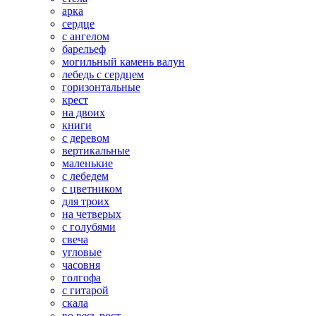
арка
сердце
с ангелом
барельеф
могильный камень валун
лебедь с сердцем
горизонтальные
крест
на двоих
книги
с деревом
вертикальные
маленькие
с лебедем
с цветником
для троих
на четверых
с голубями
свеча
угловые
часовня
голгофа
с гитарой
скала
во весь рост