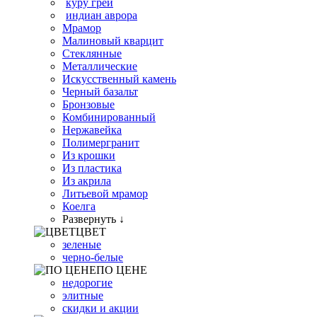
куру грей
индиан аврора
Мрамор
Малиновый кварцит
Стеклянные
Металлические
Искусственный камень
Черный базальт
Бронзовые
Комбинированный
Нержавейка
Полимергранит
Из крошки
Из пластика
Из акрила
Литьевой мрамор
Коелга
Развернуть ↓
ЦВЕТ
зеленые
черно-белые
ПО ЦЕНЕ
недорогие
элитные
скидки и акции