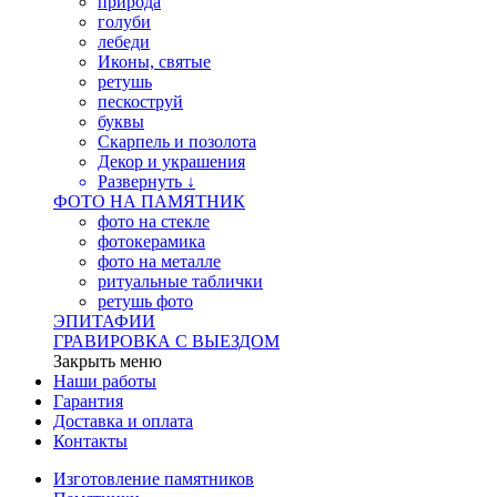
природа
голуби
лебеди
Иконы, святые
ретушь
пескоструй
буквы
Скарпель и позолота
Декор и украшения
Развернуть ↓
ФОТО НА ПАМЯТНИК
фото на стекле
фотокерамика
фото на металле
ритуальные таблички
ретушь фото
ЭПИТАФИИ
ГРАВИРОВКА С ВЫЕЗДОМ
Закрыть меню
Наши работы
Гарантия
Доставка и оплата
Контакты
Изготовление памятников