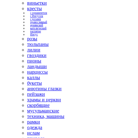
виньетки
кресты
с орнаментом
с Иисусом
с розами
православный
армянский
католический
распятие
Иисус
розы
тюльпаны
лилии
гвоздики
пионы
ландыши
нарциссы
каллы
букеты
анютины глазки
пейзажи
храмы и церкви
скорбящие
мусульманские
техника, машины
рамки
одежда
ислам